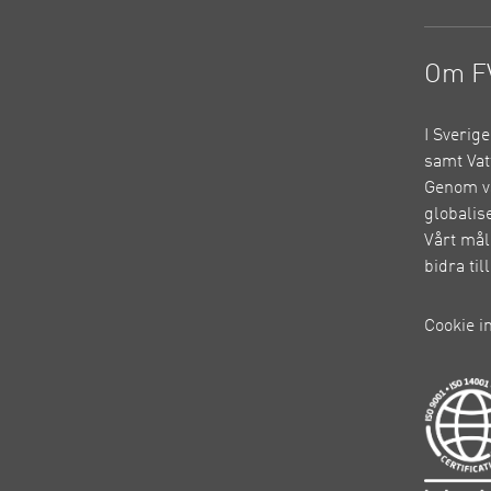
Om F
I Sverig
samt Vat
Genom vå
globalis
Vårt mål
bidra ti
Cookie i