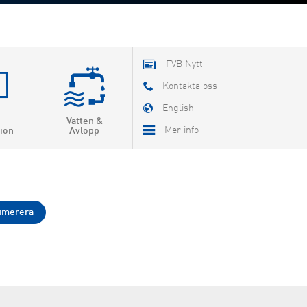
FVB Nytt
Kontakta oss
English
Vatten &
Mer info
ion
Avlopp
Om FVB
FoU
Utbildning
FVB-Nytt som pdf
Jobba hos oss