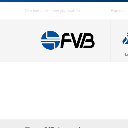
E
Kraftv
Värmep
Fjärrv
Fjärrky
Effekti
Energi