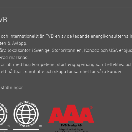
VB
e och internationellt är FVB en av de ledande energikonsulterna 
ten & Avlopp.
ra lokalkontor i Sverige, Storbritannien, Kanada och USA erbju
erad marknad.
 är att med hög kompetens, stort engagemang samt effektiva och
ll ett hållbart samhälle och skapa lönsamhet för våra kunder.
nställningar