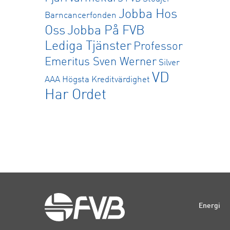
Jobba Hos
Barncancerfonden
Oss
Jobba På FVB
Lediga Tjänster
Professor
Emeritus Sven Werner
Silver
VD
AAA Högsta Kreditvärdighet
Har Ordet
Energi