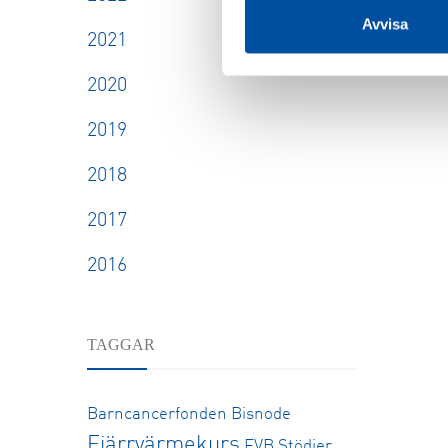
Avvisa
2021
2020
2019
2018
2017
2016
TAGGAR
Barncancerfonden
Bisnode
Fjärrvärmekurs
FVB Stödjer