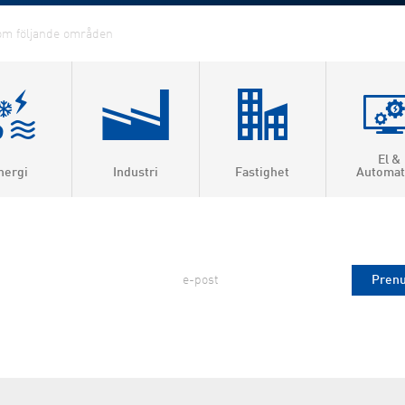
El &
nergi
Industri
Fastighet
Automat
ärme &
roduktion
Prenumerera på FVB Nytt!
ärme
2026-07-08
la
visering
gas