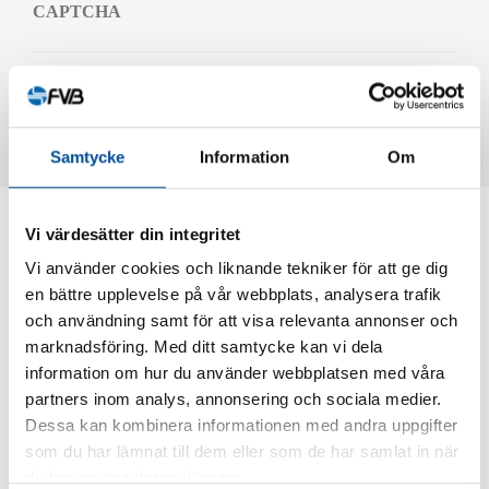
CAPTCHA
Samtycke
Information
Om
Vi värdesätter din integritet
Några av våra kunder
Vi använder cookies och liknande tekniker för att ge dig
Rubrik
en bättre upplevelse på vår webbplats, analysera trafik
och användning samt för att visa relevanta annonser och
marknadsföring. Med ditt samtycke kan vi dela
information om hur du använder webbplatsen med våra
partners inom analys, annonsering och sociala medier.
Dessa kan kombinera informationen med andra uppgifter
som du har lämnat till dem eller som de har samlat in när
Rubrik
du har använt deras tjänster.