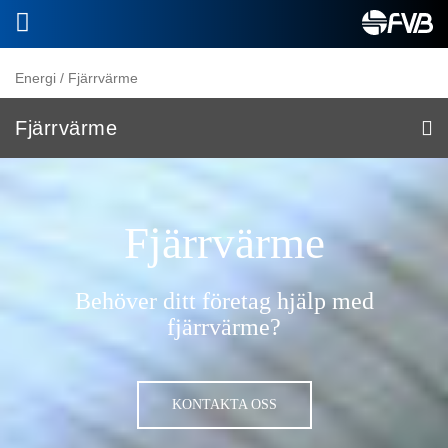
Energi
/
Fjärrvärme
Fjärrvärme
Kraftvärme &
Värmeproduktion
Fjärrvärme
Fjärrvärme
Fjärrkyla
Behöver ditt företag hjälp med
fjärrvärme?
Effektivisering
Energigas
KONTAKTA OSS
FoU