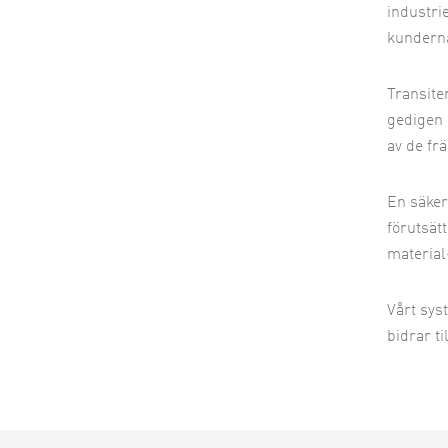
industri
kunderna
Transite
gedigen 
av de fr
En säker
förutsätt
material
Vårt sys
bidrar t