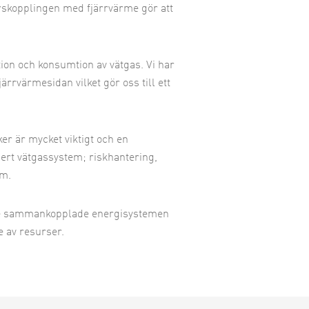
rskopplingen med fjärrvärme gör att
tion och konsumtion av vätgas. Vi har
rrvärmesidan vilket gör oss till ett
r är mycket viktigt och en
ll ert vätgassystem; riskhantering,
mm.
 de sammankopplade energisystemen
e av resurser.