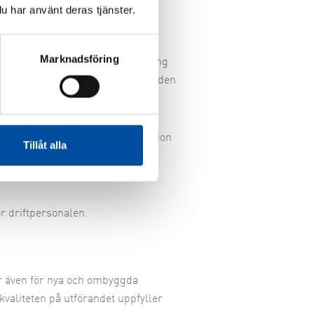
u har använt deras tjänster.
ergigas
Marknadsföring
et viktigt med skyddsavstånd kring
v anläggning och vilka material den
er anläggning.
 som till exempel Ex-dokumentation
Tillåt alla
enligt lagen om brandfarliga och
kan ta fram rätt dokumentation.
r driftpersonalen.
r även för nya och ombyggda
 kvaliteten på utförandet uppfyller