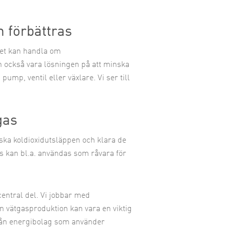
n förbättras
Det kan handla om
n också vara lösningen på att minska
mp, ventil eller växlare. Vi ser till
gas
inska koldioxidutsläppen och klara de
 kan bl.a. användas som råvara för
 central del. Vi jobbar med
n vätgasproduktion kan vara en viktig
från energibolag som använder