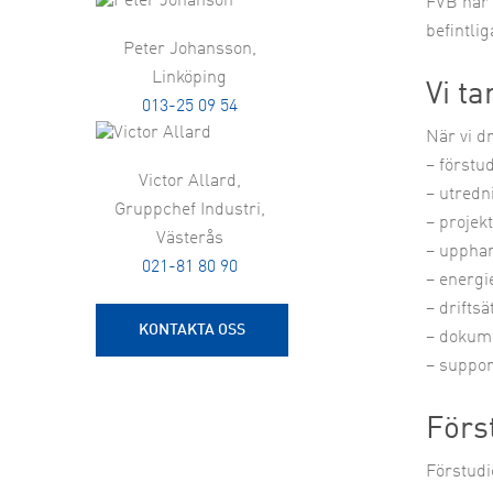
FVB har 
befintli
Peter Johansson,
Linköping
Vi t
013-25 09 54
När vi dr
– förstu
Victor Allard,
– utredn
Gruppchef Industri,
– projek
Västerås
– uppha
021-81 80 90
– energi
– driftsä
KONTAKTA OSS
– dokum
– suppor
Förs
Förstudi