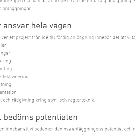
kunskapen och kan driva projekt från idé till färdig anläggning.
ga anläggningar.
ar ansvar hela vägen
iver ett projekt från idé till färdig anläggning innebär det att vi t
dier
ingar
tering
ndling
effektivisering
ttning
entation
t och rådgivning kring styr- och reglerteknik.
t bedöms potentialen
en innebär att vi bedömer den nya anläggningens potential och 