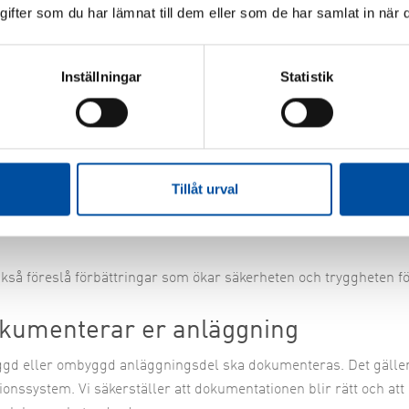
fter som du har lämnat till dem eller som de har samlat in när d
rheten är A och O vid arbete med en
Inställningar
Statistik
ser är förenade med risk för brand och explosioner. Därför är d
de anläggningsdelar. Kravet på minsta avstånd beror på typen a
er. Vi ser till att skyddsavståndet uppfyller lagen och ger en säk
 brand och explosioner innebär också lagkrav på dokumentation
Tillåt urval
sningsritningar. Dessa dokument ligger till grund för tillstånd 
 varor, så kallat LBE-tillstånd. Vi vet vilka krav som ställs och 
ckså föreslå förbättringar som ökar säkerheten och tryggheten fö
okumenterar er anläggning
gd eller ombyggd anläggningsdel ska dokumenteras. Det gälle
tionssystem. Vi säkerställer att dokumentationen blir rätt och att