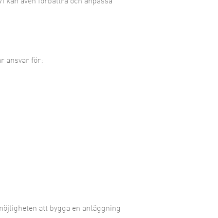
 Vi kan även förbättra och anpassa
ar ansvar för:
möjligheten att bygga en anläggning