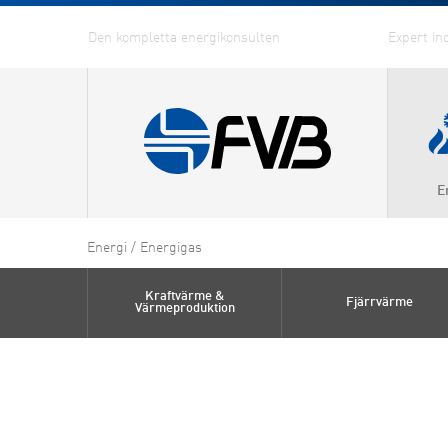
E
Kraftv
Energi
/
Energigas
Värmep
Kraftvärme &
Fjärrvärme
Fjärrv
Värmeproduktion
Fjärrky
Effekti
Energi