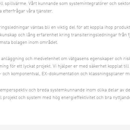
ell spillvärme. Vårt kunnande som systemintegratörer och sekto
 efterfrågar våra tjänster.
ringsledningar väntas bli en viktig del för att koppla ihop produk
kunskap och lång erfarenhet kring transiteringsledningar från fjä
ämsta bolagen inom området.
 anläggning och medvetenhet om vätgasens egenskaper och riske
ning för ett lyckat projekt. Vi hjälper er med säkerhet kopplat ti
- och komponentval, EX-dokumentation och klassningsplaner 
temperspektiv och breda systemkunnande inom olika delar av
ill projekt och system med hög energieffektivitet och bra nyttjand