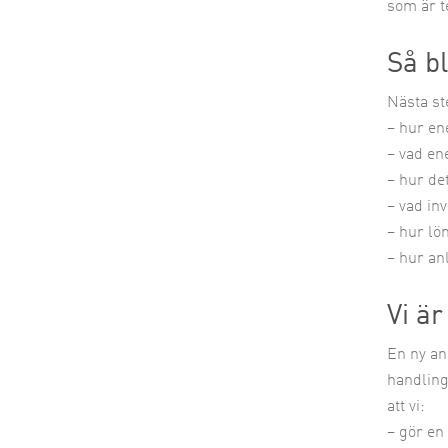
som är t
Så b
Nästa st
– hur en
– vad en
– hur de
– vad in
– hur lö
– hur an
Vi ä
En ny an
handling
att vi:
– gör en