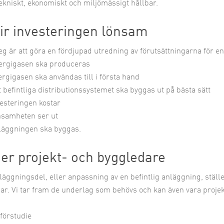
ekniskt, ekonomiskt och miljömässigt hållbar.
lir investeringen lönsam
eg är att göra en fördjupad utredning av förutsättningarna för en 
ergigasen ska produceras
ergigasen ska användas till i första hand
t befintliga distributionssystemet ska byggas ut på bästa sätt
vesteringen kostar
nsamheten ser ut
läggningen ska byggas.
r er projekt- och byggledare
läggningsdel, eller anpassning av en befintlig anläggning, ställer
ar. Vi tar fram de underlag som behövs och kan även vara projekt
 förstudie