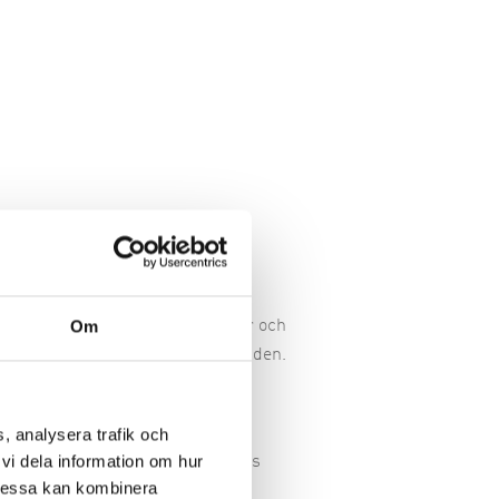
Om
lång erfarenhet av upphandlingar och
kså bistå med att utvärdera anbuden.
, analysera trafik och
vi dela information om hur
fungerar. Vi har även spetskompetens
Dessa kan kombinera