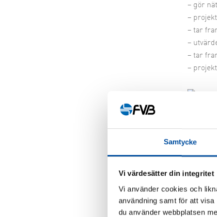
– gör nä
– projekt
– tar fr
– utvärd
– tar fr
– projek
Upph
Samtycke
Vid proj
av att t
Vi värdesätter din integritet
Vi är
Vi använder cookies och likna
användning samt för att visa
När anläg
du använder webbplatsen med
inom aut