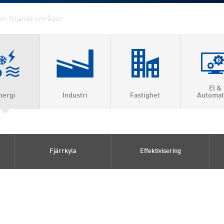
El &
nergi
Industri
Fastighet
Automat
ärme &
roduktion
Fjärrkyla
Effektivisering
ärme
la
visering
gas