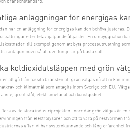
och branschstandard.
ntliga anläggningar för energigas ka
dan har en anläggning för energigas kan den behöva justeras. 
örbättringar eller felavhjälpande åtgärder. En ombyggnation ka
lskostnader, till exempel genom att byta processutrustning som pu
ättra anläggningen så att den fungerar på bästa sätt.
ka koldioxidutsläppen med grön vät
r er att gå från fossila bränslen till grön vätgas så att ni kan m
imatkrav och klimatmål som antagits inom Sverige och EU.
Vätgas
ränsle, grönt stål, elektrometanol och konstgödsel.
i flera av de stora industriprojekten i norr där grön vätgas är en
rvinningen från elektrolysörer och att ta vara på restvärmen frå
ndustriernas affär. Vi har systemkunnande och lång erfarenhet 