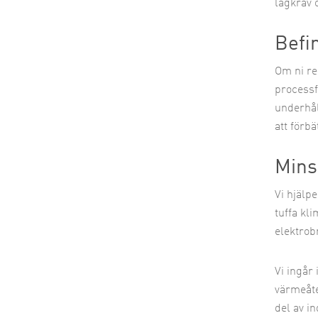
lagkrav 
Befi
Om ni re
processf
underhål
att förb
Mins
Vi hjälpe
tuffa kl
elektrob
Vi ingår 
värmeåte
del av i