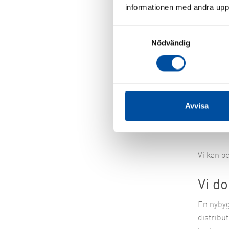
informationen med andra uppgi
Säke
Samtyckesval
Nödvändig
Energiga
gasbäran
innehåll
Risk för
Avvisa
och klas
explosiva
Vi kan o
Vi d
En nybyg
distribu