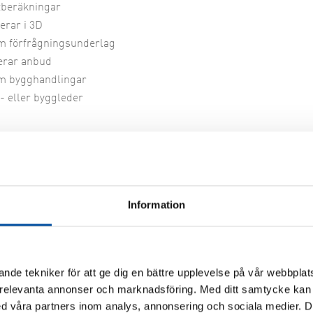
tberäkningar
erar i 3D
am förfrågningsunderlag
erar anbud
am bygghandlingar
t- eller byggleder
andling är sällan enkelt
Information
ekteringen kommer olika tjänster att behöva upphandlas. Vi har 
a fram de handlingar som krävs. Som oberoende konsult kan vi oc
 på plats hos er
nde tekniker för att ge dig en bättre upplevelse på vår webbplats
 relevanta annonser och marknadsföring. Med ditt samtycke kan 
gningen ska sättas i drift är vi på plats för att se till att allt 
 våra partners inom analys, annonsering och sociala medier. 
omation, vilket är viktigt för att kunna optimera anläggningen.