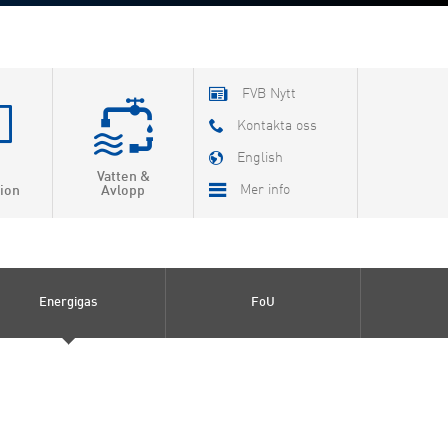
FVB Nytt
Kontakta oss
English
Vatten &
Mer info
ion
Avlopp
Om FVB
FoU
Energigas
FoU
Utbildning
FVB-Nytt som pdf
Jobba hos oss