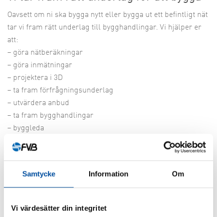
Oavsett om ni ska bygga nytt eller bygga ut ett befintligt nät
tar vi fram rätt underlag till bygghandlingar. Vi hjälper er
att:
–
göra nätberäkningar
–
göra inmätningar
–
projektera i 3D
–
ta fram förfrågningsunderlag
–
utvärdera anbud
–
ta fram bygghandlingar
–
byggleda
Rätt larmsystem ger snabbt
information om fukt
Samtycke
Information
Om
Eftersom det lätt kommer in fukt i den här typen av system
rekommenderar vi att ni har ett larmsystem. Då får ni
Vi värdesätter din integritet
snabbt information om det uppstår problem. För att