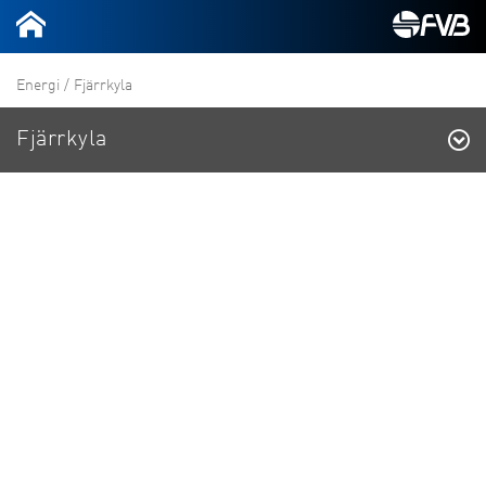
Energi
/
Fjärrkyla
Fjärrkyla
Kraftvärme &
Värmeproduktion
Fjärrkyla
Fjärrvärme
Fjärrkyla
Behöver ditt företag hjälp med
fjärrkyla?
Effektivisering
Energigas
KONTAKTA OSS
FoU