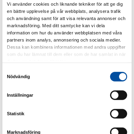
Vi använder cookies och liknande tekniker för att ge dig
värdena ska bli korrekta ställs det höga krav på utförandet
en bättre upplevelse på vår webbplats, analysera trafik
av ett sådant system.
Vi hjälper er så att ni får rätt
och användning samt för att visa relevanta annonser och
larmtjänster.
marknadsföring. Med ditt samtycke kan vi dela
information om hur du använder webbplatsen med våra
Har ni koll på vilka köldmedier som är
partners inom analys, annonsering och sociala medier.
tillåtna?
Dessa kan kombinera informationen med andra uppgifter
som du har lämnat till dem eller som de har samlat in när
Det pågår en utfasning av köldmedier som inte uppfyller
du har använt deras tjänster.
EU:s reviderade F-gasdirektiv. Många köldmedier är redan
förbjudna. Vi bevakar regelverken så att ni kan vara säkra
Samtyckesval
Nödvändig
på att era köldmedier är godkända och vi kan hjälpa er vid
konvertering av befintliga kylmaskiner.
Inställningar
Vi felsöker och trimmar
Hur gör ni om kylan inte kommer ut i fastigheterna som det
Statistik
är tänkt? Då hjälper vi er med felsökning och kan trimma
fastigheterna så att de optimeras för kylbehovet.
Marknadsföring