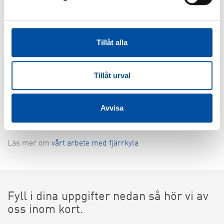
Korrekt lagring av fjärrkyla blir
lönsamt
Tillåt alla
Planerar ni att lagra kallt vatten för fjärrkyla? Det blir ofta
väldigt lönsamt eftersom perioderna med maxlast är korta.
Tillåt urval
Då kan man dra nytta av lagret. Att lagra kallt vatten för
fjärrkyla kräver små temperaturskillnader, vilket gör det
mer känsligt än att lagra varmt vatten. Men vi vet hur ni
Avvisa
bygger ett lager för kallt vatten.
Läs mer om
vårt arbete med fjärrkyla
Fyll i dina uppgifter nedan så hör vi av
oss inom kort.