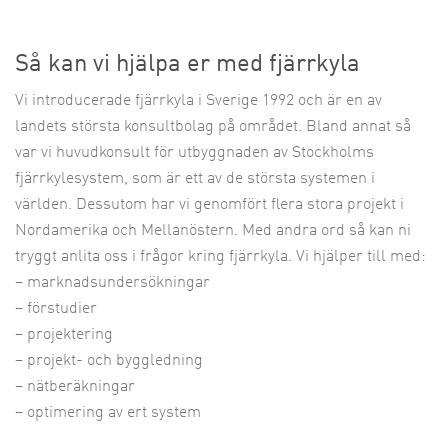
Så kan vi hjälpa er med fjärrkyla
Vi introducerade fjärrkyla i Sverige 1992 och är en av
landets största konsultbolag på området. Bland annat så
var vi huvudkonsult för utbyggnaden av Stockholms
fjärrkylesystem, som är ett av de största systemen i
världen. Dessutom har vi genomfört flera stora projekt i
Nordamerika och Mellanöstern. Med andra ord så kan ni
tryggt anlita oss i frågor kring fjärrkyla.
Vi hjälper till med:
–
marknadsundersökningar
–
förstudier
– p
rojektering
– p
rojekt- och byggledning
–
nätberäkningar
– o
ptimering av ert system