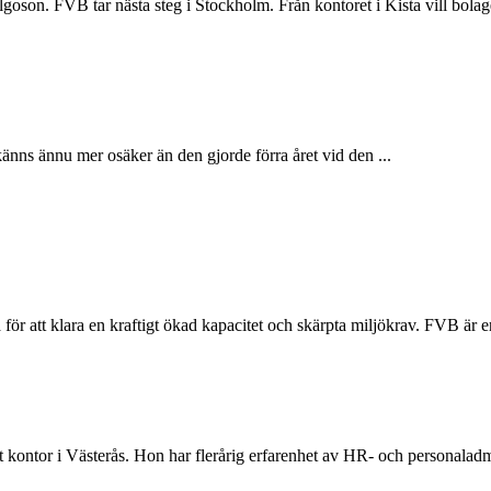
son. FVB tar nästa steg i Stockholm. Från kontoret i Kista vill bolaget
nns ännu mer osäker än den gjorde förra året vid den ...
r att klara en kraftigt ökad kapacitet och skärpta miljökrav. FVB är en
t kontor i Västerås. Hon har flerårig erfarenhet av HR- och personala