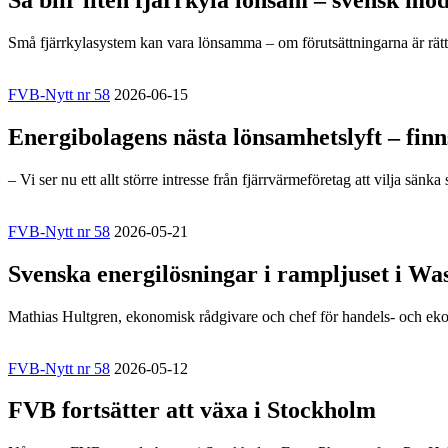
Så blir liten fjärrkyla lönsam – svensk mod
Små fjärrkylasystem kan vara lönsamma – om förutsättningarna är rät
FVB-Nytt nr 58
2026-06-15
Energibolagens nästa lönsamhetslyft – fin
– Vi ser nu ett allt större intresse från fjärrvärmeföretag att vilja sän
FVB-Nytt nr 58
2026-05-21
Svenska energilösningar i rampljuset i Wa
Mathias Hultgren, ekonomisk rådgivare och chef för handels- och eko
FVB-Nytt nr 58
2026-05-12
FVB fortsätter att växa i Stockholm