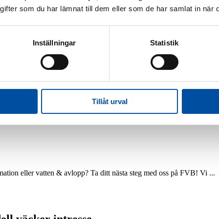
fter som du har lämnat till dem eller som de har samlat in när d
Inställningar
Statistik
Jobba hos oss
Jobba på FVB
Led
arncancerfonden
Tillåt urval
omation eller vatten & avlopp? Ta ditt nästa steg med oss på FVB! Vi ...