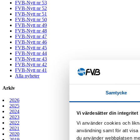
FVB-Nytt nr 53
FVB-Nytt nr 52
FVB-Nytt nr 51
FVB-Nytt nr 50
FVB-Nytt nr 49
FVB-Nytt nr 48
FVB-Nytt nr 47
FVB-Nytt nr 46
FVB-Nytt nr 45
FVB-Nytt nr 44
FVB-Nytt nr 43
FVB-Nytt nr 42
FVB-Nytt nr 41
Alla nyheter
Arkiv
Samtycke
2026
2025
2024
Vi värdesätter din integritet
2023
2022
Vi använder cookies och likna
2021
användning samt för att visa
2020
du använder webbplatsen med
2019