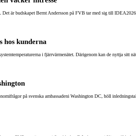
ell väcker intresse
t. Det är budskapet Bernt Andersson på FVB tar med sig till IDEA2026,
ns hos kunderna
ka systemtemperaturerna i fjärrvärmenätet. Därigenom kan de nyttja sitt nä
shington
nomifrågor på svenska ambassadeni Washington DC, höll inledningstalet