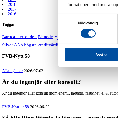
2018
informationen med andra uppgi
2017
2016
Samtyckesval
Nödvändig
Taggar
Fjärrvärmekurs
Barncancerfonden
Bisnode
FVB stödjer B
VD har ordet
Silver AAA högsta kreditvärdighet
Avvisa
FVB-Nytt 58
Alla nyheter
2026-07-02
Är du ingenjör eller konsult?
Är du ingenjör eller konsult inom energi, industri, fastighet, el & aut
FVB-Nytt nr 58
2026-06-22