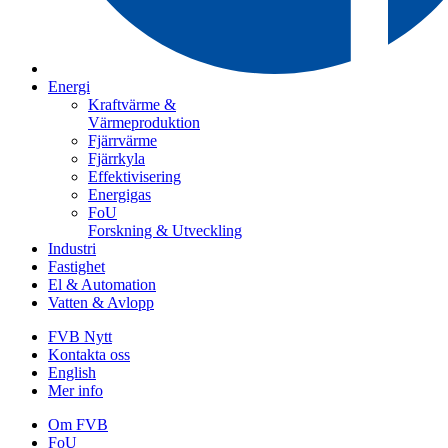
Energi
Kraftvärme &
Värmeproduktion
Fjärrvärme
Fjärrkyla
Effektivisering
Energigas
FoU
Forskning & Utveckling
Industri
Fastighet
El & Automation
Vatten & Avlopp
FVB Nytt
Kontakta oss
English
Mer info
Om FVB
FoU