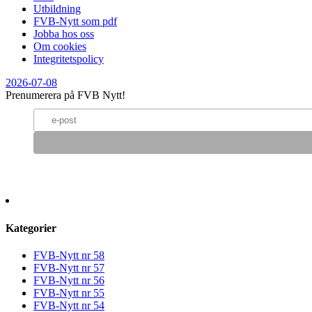
Utbildning
FVB-Nytt som pdf
Jobba hos oss
Om cookies
Integritetspolicy
2026-07-08
Prenumerera på FVB Nytt!
Kategorier
FVB-Nytt nr 58
FVB-Nytt nr 57
FVB-Nytt nr 56
FVB-Nytt nr 55
FVB-Nytt nr 54