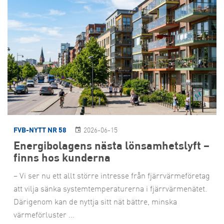
FVB-NYTT NR 58
2026-06-15
Energibolagens nästa lönsamhetslyft –
finns hos kunderna
– Vi ser nu ett allt större intresse från fjärrvärmeföretag
att vilja sänka systemtemperaturerna i fjärrvärmenätet.
Därigenom kan de nyttja sitt nät bättre, minska
värmeförluster ...