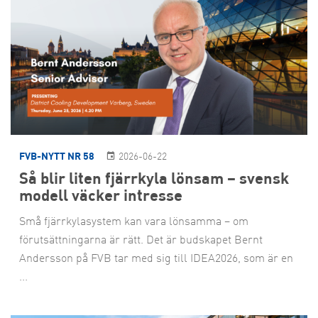
FVB-NYTT NR 58
2026-06-22
Så blir liten fjärrkyla lönsam – svensk
modell väcker intresse
Små fjärrkylasystem kan vara lönsamma – om
förutsättningarna är rätt. Det är budskapet Bernt
Andersson på FVB tar med sig till IDEA2026, som är en
...