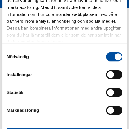
och användning samt för att visa relevanta annonser och
marknadsföring. Med ditt samtycke kan vi dela
information om hur du använder webbplatsen med våra
partners inom analys, annonsering och sociala medier.
Dessa kan kombinera informationen med andra uppgifter
som du har lämnat till dem eller som de har samlat in när
du har använt deras tjänster.
Samtyckesval
Nödvändig
Inställningar
Statistik
Jobba hos oss
Marknadsföring
Vi söker ständigt fler vassa medarbetare som vill vara med
och utveckla framtidens energilösningar. Som medarbetare
på FVB kommer du snart att märka att personalen är i