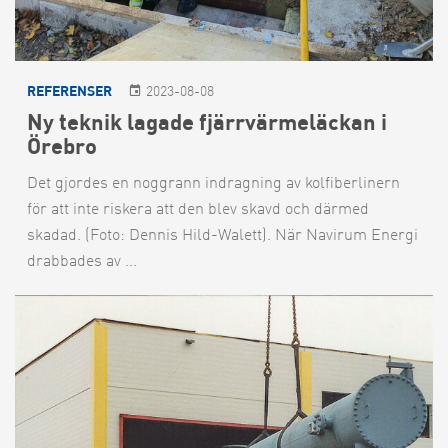
REFERENSER
2023-08-08
Ny teknik lagade fjärrvärmeläckan i
Örebro
Det gjordes en noggrann indragning av kolfiberlinern
för att inte riskera att den blev skavd och därmed
skadad. (Foto: Dennis Hild-Walett). När Navirum Energi
drabbades av ...