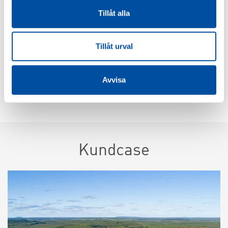
främsta rummet.
Tillåt alla
Just nu söker vi ytterligare medarbetare till flera av våra
Tillåt urval
kontor, välkommen med din ansökan!
Avvisa
LEDIGA TJÄNSTER
Kundcase