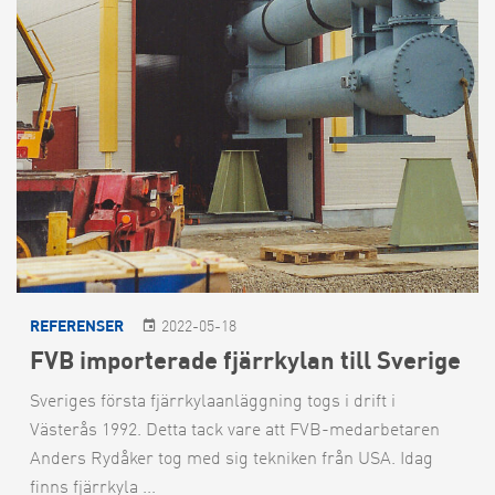
REFERENSER
2022-05-18
FVB importerade fjärrkylan till Sverige
Sveriges första fjärrkylaanläggning togs i drift i
Västerås 1992. Detta tack vare att FVB-medarbetaren
Anders Rydåker tog med sig tekniken från USA. Idag
finns fjärrkyla ...