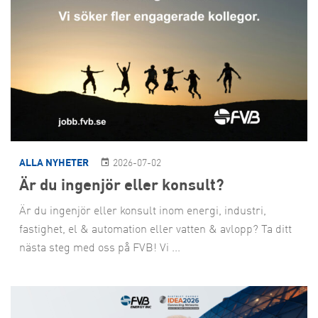
ALLA NYHETER
2026-07-02
Är du ingenjör eller konsult?
Är du ingenjör eller konsult inom energi, industri,
fastighet, el & automation eller vatten & avlopp? Ta ditt
nästa steg med oss på FVB! Vi ...