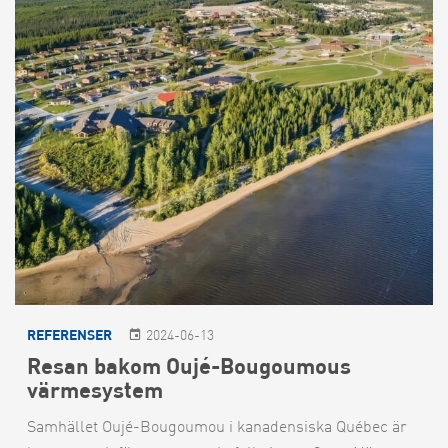
REFERENSER
2024-06-13
Resan bakom Oujé-Bougoumous
värmesystem
Samhället Oujé-Bougoumou i kanadensiska Québec är