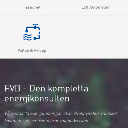
Fastighet
El & Automation
Fjärrkyla
Effektivisering
Energigas
FoU
Vatten & Avlopp
Forskning & Utveckling
FVB - Den kompletta
energikonsulten
Våra smarta energilösningar ökar effektiviteten, minskar
kostnaderna och reducerar miljöpåverkan.