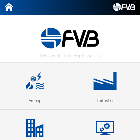
Energi
Industri
Kraftvärme &
Värmeproduktion
Fjärrvärme