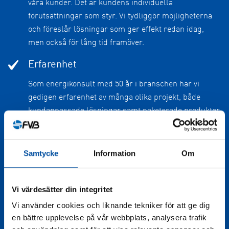
våra kunder. Det är kundens individuella
förutsättningar som styr. Vi tydliggör möjligheterna
och föreslår lösningar som ger effekt redan idag,
men också för lång tid framöver.
Erfarenhet
Som energikonsult med 50 år i branschen har vi
gedigen erfarenhet av många olika projekt, både
kundanpassade lösningar samt paketerade produkter
och tjänster.
Forskning
Samtycke
Information
Om
Vi deltar aktivt i nationell och internationell
energiforskning och utveckling. En garanti för att
Vi värdesätter din integritet
morgondagens verklighet blir inrymd i dagens
Vi använder cookies och liknande tekniker för att ge dig
lösningar.
en bättre upplevelse på vår webbplats, analysera trafik