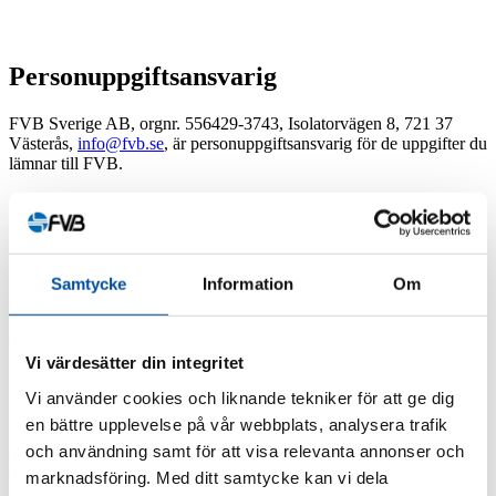
Personuppgiftsansvarig
FVB Sverige AB, orgnr. 556429-3743, Isolatorvägen 8, 721 37
Västerås,
info@fvb.se
, är personuppgiftsansvarig för de uppgifter du
lämnar till FVB.
Insamling av personuppgifter
Samtycke
Information
Om
Vi samlar in personuppgifter när du fyller i ett formulär, kontaktar
oss, registrerar dig för FVB-Nytt, söker lediga tjänster, samt via den
insamling som sker när du använder vår webbplats.
Vi värdesätter din integritet
Vi använder cookies och liknande tekniker för att ge dig
en bättre upplevelse på vår webbplats, analysera trafik
och användning samt för att visa relevanta annonser och
Behandling av personuppgifter
marknadsföring. Med ditt samtycke kan vi dela