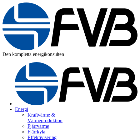
Den kompletta energikonsulten
Energi
Kraftvärme &
Värmeproduktion
Fjärrvärme
Fjärrkyla
Effektivisering