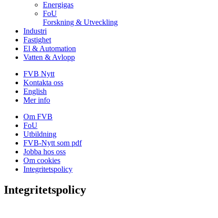
Energigas
FoU
Forskning & Utveckling
Industri
Fastighet
El & Automation
Vatten & Avlopp
FVB Nytt
Kontakta oss
English
Mer info
Om FVB
FoU
Utbildning
FVB-Nytt som pdf
Jobba hos oss
Om cookies
Integritetspolicy
Integritetspolicy