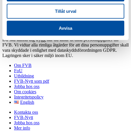
Tillåt urval
Säkerhet
Avvisa
Du ska känna dig trygg när du lånar ut dina personuppgifter till
FVB. Vi vidtar alla rimliga åtgärder för att dina personuppgifter skall
vara skyddade i enlighet med dataskyddsförordningen GDPR.
Lagringen sker i säker miljö inom EU.
Om FVB
FoU
Utbildning
FVB-Nytt som pdf
Jobba hos oss
Om cookies
Integritetspolicy
English
Kontakta oss
FVB-Nytt
Jobba hos oss
Mer info