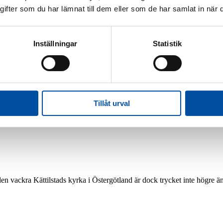
fter som du har lämnat till dem eller som de har samlat in när d
Inställningar
Statistik
Jobba hos oss
Jobba på FVB
Led
arncancerfonden
Tillåt urval
n vackra Kättilstads kyrka i Östergötland är dock trycket inte högre än 