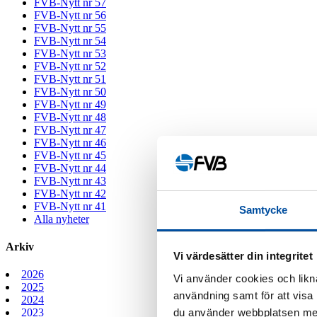
FVB-Nytt nr 57
FVB-Nytt nr 56
FVB-Nytt nr 55
FVB-Nytt nr 54
FVB-Nytt nr 53
FVB-Nytt nr 52
FVB-Nytt nr 51
FVB-Nytt nr 50
FVB-Nytt nr 49
FVB-Nytt nr 48
FVB-Nytt nr 47
FVB-Nytt nr 46
FVB-Nytt nr 45
FVB-Nytt nr 44
FVB-Nytt nr 43
FVB-Nytt nr 42
FVB-Nytt nr 41
Samtycke
Alla nyheter
Arkiv
Vi värdesätter din integritet
2026
Vi använder cookies och likna
2025
användning samt för att visa
2024
du använder webbplatsen med
2023