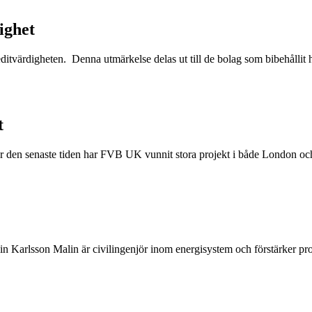
ighet
ditvärdigheten. Denna utmärkelse delas ut till de bolag som bibehållit hö
t
er den senaste tiden har FVB UK vunnit stora projekt i både London oc
lin Karlsson Malin är civilingenjör inom energisystem och förstärker 