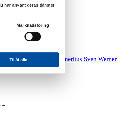
u har använt deras tjänster.
Marknadsföring
iga tjänster
Professor emeritus Sven Werner
Tillåt alla
...