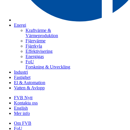
Energi
Kraftvärme &
Värmeproduktion
Fjärrvärme
Fjärrkyla
Effektivisering
Energigas
FoU
Forskning & Utveckling
Industri
Fastighet
El & Automation
Vatten & Avlopp
FVB Nytt
Kontakta oss
English
Mer info
Om FVB
FoU