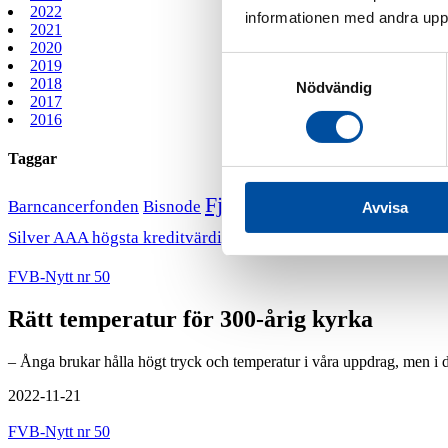
2022
informationen med andra uppgi
2021
2020
Samtyckesval
2019
2018
Nödvändig
2017
2016
Taggar
Fjärrvärmekurs
Barncancerfonden
Bisnode
FVB stödjer B
Avvisa
VD har ordet
Silver AAA högsta kreditvärdighet
FVB-Nytt nr 50
Rätt temperatur för 300-årig kyrka
– Ånga brukar hålla högt tryck och temperatur i våra uppdrag, men i de
2022-11-21
FVB-Nytt nr 50