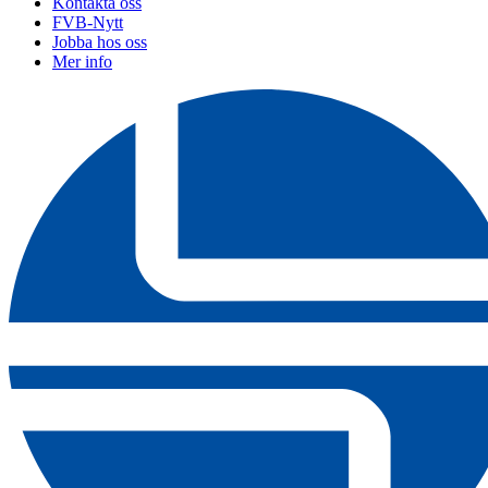
Kontakta oss
FVB-Nytt
Jobba hos oss
Mer info