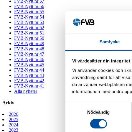
FVB-Nytt nr 57
FVB-Nytt nr 56
FVB-Nytt nr 55
FVB-Nytt nr 54
FVB-Nytt nr 53
FVB-Nytt nr 52
FVB-Nytt nr 51
FVB-Nytt nr 50
Samtycke
FVB-Nytt nr 49
FVB-Nytt nr 48
FVB-Nytt nr 47
FVB-Nytt nr 46
Vi värdesätter din integritet
FVB-Nytt nr 45
FVB-Nytt nr 44
Vi använder cookies och likna
FVB-Nytt nr 43
användning samt för att visa
FVB-Nytt nr 42
du använder webbplatsen med
FVB-Nytt nr 41
Alla nyheter
informationen med andra uppgi
Arkiv
Samtyckesval
Nödvändig
2026
2025
2024
2023