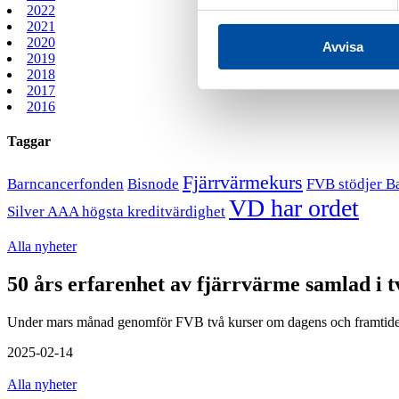
2022
2021
2020
Avvisa
2019
2018
2017
2016
Taggar
Fjärrvärmekurs
Barncancerfonden
Bisnode
FVB stödjer B
VD har ordet
Silver AAA högsta kreditvärdighet
Alla nyheter
50 års erfarenhet av fjärrvärme samlad i t
Under mars månad genomför FVB två kurser om dagens och framtidens 
2025-02-14
Alla nyheter