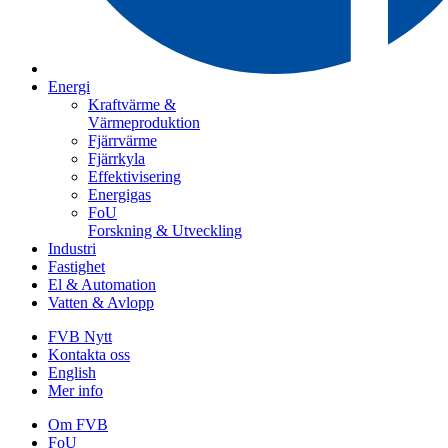
Energi
Kraftvärme &
Värmeproduktion
Fjärrvärme
Fjärrkyla
Effektivisering
Energigas
FoU
Forskning & Utveckling
Industri
Fastighet
El & Automation
Vatten & Avlopp
FVB Nytt
Kontakta oss
English
Mer info
Om FVB
FoU