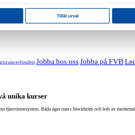
Tillåt urval
Jobba hos oss
Jobba på FVB
Led
arncancerfonden
vå unika kurser
fjärrvärmesystem. Båda äger rum i Stockholm och leds av meriterade 