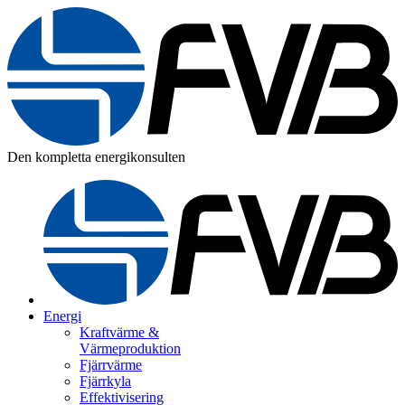
Den kompletta energikonsulten
Energi
Kraftvärme &
Värmeproduktion
Fjärrvärme
Fjärrkyla
Effektivisering