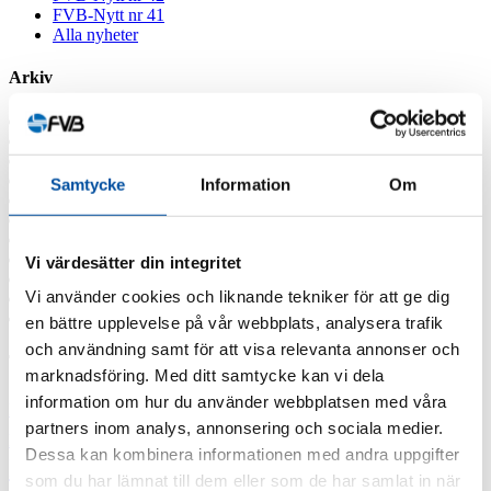
FVB-Nytt nr 41
Alla nyheter
Arkiv
2026
2025
2024
2023
Samtycke
Information
Om
2022
2021
2020
2019
Vi värdesätter din integritet
2018
Vi använder cookies och liknande tekniker för att ge dig
2017
2016
en bättre upplevelse på vår webbplats, analysera trafik
och användning samt för att visa relevanta annonser och
Taggar
marknadsföring. Med ditt samtycke kan vi dela
information om hur du använder webbplatsen med våra
Fjärrvärmekurs
Barncancerfonden
Bisnode
FVB stödjer
partners inom analys, annonsering och sociala medier.
Jobba hos oss
Jobba på FVB
Barncancerfonden
Dessa kan kombinera informationen med andra uppgifter
Lediga tjänster
Professor emeritus Sven
som du har lämnat till dem eller som de har samlat in när