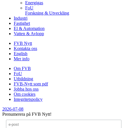
Energigas
FoU
Forskning & Utveckling
Industri
Fastighet
El & Automation
Vatten & Avlopp
FVB Nytt
Kontakta oss
English
Mer info
Om FVB
FoU
Utbildning
FVB-Nytt som pdf
Jobba hos oss
Om cookies
Integritetspolicy
2026-07-08
Prenumerera på FVB Nytt!