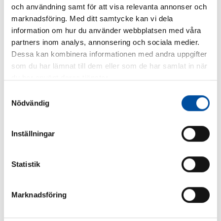
och användning samt för att visa relevanta annonser och
marknadsföring. Med ditt samtycke kan vi dela
information om hur du använder webbplatsen med våra
partners inom analys, annonsering och sociala medier.
Dessa kan kombinera informationen med andra uppgifter
ALLA NYHETER
som du har lämnat till dem eller som de har samlat in när
du har använt deras tjänster.
Är du ingenjör eller konsult?
Samtyckesval
2026-07-02
Nödvändig
Inställningar
Statistik
Marknadsföring