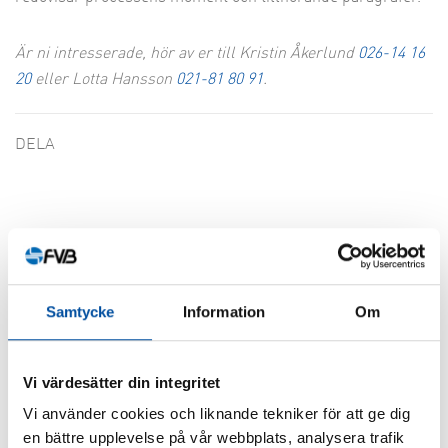
Är ni intresserade, hör av er till Kristin Åkerlund
026-14 16
20
eller Lotta Hansson
021-81 80 91
.
DELA
Liknande artiklar
Samtycke
Information
Om
Vi värdesätter din integritet
Vi använder cookies och liknande tekniker för att ge dig
en bättre upplevelse på vår webbplats, analysera trafik