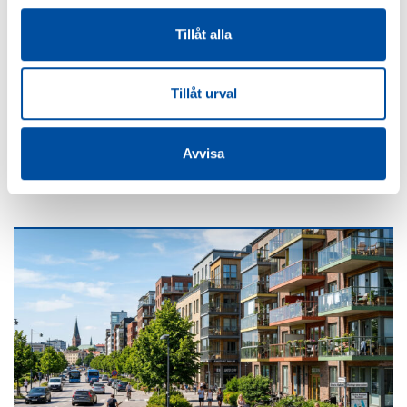
Tillåt alla
FVB-NYTT NR 58
Tillåt urval
Så blir liten fjärrkyla lönsam – svensk modell väcker
intresse
Avvisa
2026-06-22