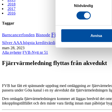
2018
Nödvändig
2017
2016
Taggar
Fjärrvärmekurs
Barncancerfonden
Bisnode
FVB stödjer B
Avvisa
VD har ordet
Silver AAA högsta kreditvärdighet
mars 28, 2023
Alla nyheter
FVB-Nytt nr 51
Fjärrvärmeledning flyttas från akvedukt
FVB har fått ett spännande uppdrag med omläggning av fjärrvärmeled
passera under Göta kanal i en ny akvedukt där fjärrvärmeledningen li
Den omlagda fjärrvärmeledningen kommer att läggas bredvid det områ
inkopplingstillfället och den måste vara färdig innan man påbörjar by