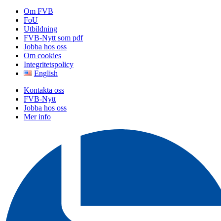
Om FVB
FoU
Utbildning
FVB-Nytt som pdf
Jobba hos oss
Om cookies
Integritetspolicy
English
Kontakta oss
FVB-Nytt
Jobba hos oss
Mer info