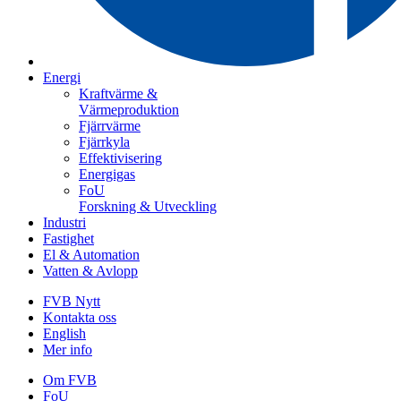
Energi
Kraftvärme &
Värmeproduktion
Fjärrvärme
Fjärrkyla
Effektivisering
Energigas
FoU
Forskning & Utveckling
Industri
Fastighet
El & Automation
Vatten & Avlopp
FVB Nytt
Kontakta oss
English
Mer info
Om FVB
FoU