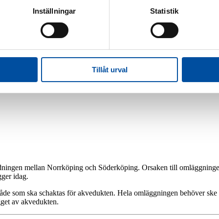
Inställningar
Statistik
Jobba hos oss
Jobba på FVB
Led
arncancerfonden
Tillåt urval
ningen mellan Norrköping och Söderköping. Orsaken till omläggningen 
gger idag.
de som ska schaktas för akvedukten. Hela omläggningen behöver ske i 
gget av akvedukten.