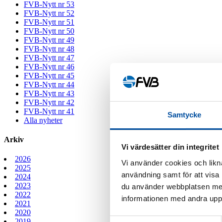
FVB-Nytt nr 53
FVB-Nytt nr 52
FVB-Nytt nr 51
FVB-Nytt nr 50
FVB-Nytt nr 49
FVB-Nytt nr 48
FVB-Nytt nr 47
FVB-Nytt nr 46
FVB-Nytt nr 45
FVB-Nytt nr 44
FVB-Nytt nr 43
FVB-Nytt nr 42
FVB-Nytt nr 41
Samtycke
Alla nyheter
Arkiv
Vi värdesätter din integritet
2026
Vi använder cookies och likna
2025
användning samt för att visa
2024
2023
du använder webbplatsen med
2022
informationen med andra uppgi
2021
2020
Samtyckesval
2019