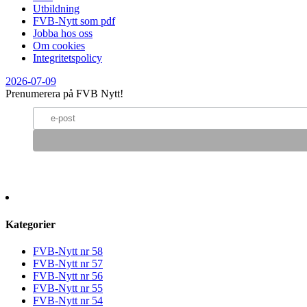
Utbildning
FVB-Nytt som pdf
Jobba hos oss
Om cookies
Integritetspolicy
2026-07-09
Prenumerera på FVB Nytt!
Kategorier
FVB-Nytt nr 58
FVB-Nytt nr 57
FVB-Nytt nr 56
FVB-Nytt nr 55
FVB-Nytt nr 54