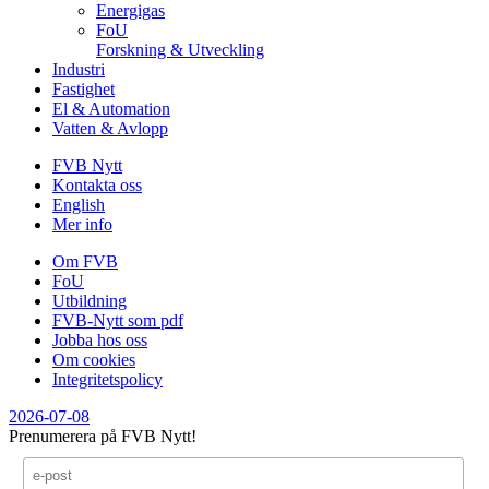
Energigas
FoU
Forskning & Utveckling
Industri
Fastighet
El & Automation
Vatten & Avlopp
FVB Nytt
Kontakta oss
English
Mer info
Om FVB
FoU
Utbildning
FVB-Nytt som pdf
Jobba hos oss
Om cookies
Integritetspolicy
2026-07-08
Prenumerera på FVB Nytt!