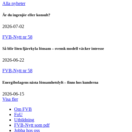
Alla nyheter
Är du ingenjör eller konsult?
2026-07-02
FVB-Nytt nr 58
Så blir liten fjärrkyla lönsam – svensk modell väcker intresse
2026-06-22
FVB-Nytt nr 58
Energibolagens nästa lönsamhetslyft – finns hos kunderna
2026-06-15
Visa fler
Om FVB
FoU
Utbildning
FVB-Nytt som pdf
Jobba hos oss