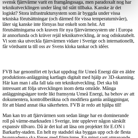
svensk fjärrvärme varit en framgångssaga, men paradoxalt nog har
teknikutvecklingen under lång tid stått tillbaka. Kanske är det
logiskt? Stora infrastruktursystem som är byggda under vissa
tekniska förutsättningar (och därmed för vissa temperaturnivåer),
låter sig kanske inte förnyas hur enkelt som helst. Att
förutsättningarna och kraven för nya fjärrvärmesystem ute i Europa
är annorlunda och kräver rejäl teknikutveckling, är nog odiskutabelt.
Vi som ska utveckla fjärrvärmen vidare i Sverige och internationellt,
får vördsamt ta till oss av Svens kloka tankar och idéer.
FVB har genomfört ett lyckat uppdrag för Umeå Energi där en äldre
produktions-anläggning kartlagts digitalt med hjälp av 3D-skanning.
Här kan man i alla fall tala om teknikutveckling. Det ska bli
intressant att följa utvecklingen inom detta område. Många
anläggningsägare torde likt framsynta Umeå Energi, ha behov av att
dokumentera, kontrollberäkna och modifiera gamla anläggningar,
för att bland annat öka säkerheten. FVB är redo att hjälpa till!
Man kan tro att fjärrvärmen som sedan länge har en dominerande
roll på värme-marknaden i Sverige, inte upplever någon särskilt
expansiv tillvaro. Då är det kul att läsa om projektet för E.ON i
Barkarby-staden. En helt ny stadsdel ska byggas upp och de flesta
byggnaderna ska förses med fjärrvärme. En minst sagt utmanande