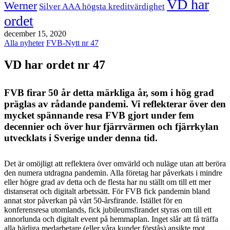
VD har
Werner
Silver AAA högsta kreditvärdighet
ordet
december 15, 2020
Alla nyheter
FVB-Nytt nr 47
VD har ordet nr 47
FVB firar 50 år detta märkliga år, som i hög grad
präglas av rådande pandemi. Vi reflekterar över den
mycket spännande resa FVB gjort under fem
decennier och över hur fjärrvärmen och fjärrkylan
utvecklats i Sverige under denna tid.
Det är omöjligt att reflektera över omvärld och nuläge utan att beröra
den numera utdragna pandemin. Alla företag har påverkats i mindre
eller högre grad av detta och de flesta har nu ställt om till ett mer
distanserat och digitalt arbetssätt. För FVB fick pandemin bland
annat stor påverkan på vårt 50-årsfirande. Istället för en
konferensresa utomlands, fick jubileumsfirandet styras om till ett
annorlunda och digitalt event på hemmaplan. Inget slår att få träffa
alla härliga medarbetare (eller våra kunder förstås) ansikte mot