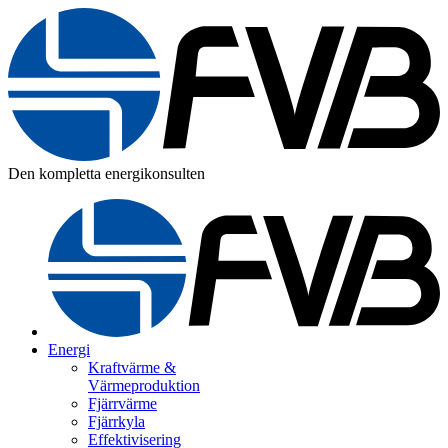
Den kompletta energikonsulten
Energi
Kraftvärme &
Värmeproduktion
Fjärrvärme
Fjärrkyla
Effektivisering