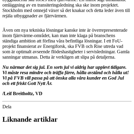
omläggning av en transiteringsledning ska ske inom projektet.
Stockholm med omnejd växer så det knakar och detta leder även till
rejäla utbyggnader av fjärrvärmen.
Även om nya tekniska lösningar kanske inte är överrepresenterade
inom fjärrvärme-området, kan man inte klaga på branschens
ständiga ambition att förfina våra befintliga lösningar. I ett FoU-
projekt finansierat av Energiforsk, ska FVB och Rise utreda vad
som är optimalt avseende flödeshastigheter i servisledningar. Gamla
sanningar utmanas. Detta är verkligen att slipa på detaljerna.
Nu närmar det sig jul. En sorts jul vi aldrig har upplevt tidigare.
Vi måste resa mindre och träffa färre, hålla avstånd och hålla ut!
Vi på FVB vill passa på att önska alla våra kunder en God Jul
och ett friskt Gott Nytt År.
/Leif Breitholtz, VD
Dela
Liknande artiklar