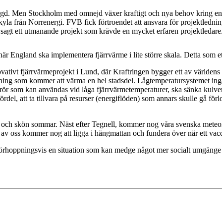
ggd. Men Stockholm med omnejd växer kraftigt och nya behov kring ener
yla från Norrenergi. FVB fick förtroendet att ansvara för projektlednin
agt ett utmanande projekt som krävde en mycket erfaren projektledare
r England ska implementera fjärrvärme i lite större skala. Detta som et
tivt fjärrvärmeprojekt i Lund, där Kraftringen bygger ett av världens s
äggning som kommer att värma en hel stadsdel. Lågtemperatursystemet in
strör som kan användas vid låga fjärrvärmetemperaturer, ska sänka kulv
el, att ta tillvara på resurser (energiflöden) som annars skulle gå förlo
m och skön sommar. Näst efter Tegnell, kommer nog våra svenska meteoro
a av oss kommer nog att ligga i hängmattan och fundera över när ett va
rhoppningsvis en situation som kan medge något mer socialt umgänge än 