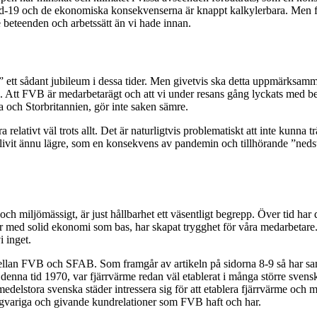
id-19 och de ekonomiska konsekvenserna är knappt kalkylerbara. Men fö
 beteenden och arbetssätt än vi hade innan.
fira” ett sådant jubileum i dessa tider. Men givetvis ska detta uppmärks
ige. Att FVB är medarbetarägt och att vi under resans gång lyckats med b
 och Storbritannien, gör inte saken sämre.
relativt väl trots allt. Det är naturligtvis problematiskt att inte kunna 
 blivit ännu lägre, som en konsekvens av pandemin och tillhörande ”ned
h miljömässigt, är just hållbarhet ett väsentligt begrepp. Över tid har d
 år med solid ekonomi som bas, har skapat trygghet för våra medarbetare
 inget.
mellan FVB och SFAB. Som framgår av artikeln på sidorna 8-9 så har sama
nna tid 1970, var fjärrvärme redan väl etablerat i många större svensk
elstora svenska städer intressera sig för att etablera fjärrvärme och m
ngvariga och givande kundrelationer som FVB haft och har.