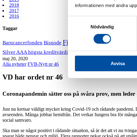
2018
informationen med andra uppgi
2017
2016
Samtyckesval
Nödvändig
Taggar
Fjärrvärmekurs
Barncancerfonden
Bisnode
FVB stödjer B
VD har ordet
Silver AAA högsta kreditvärdighet
maj 20, 2020
Avvisa
Alla nyheter
FVB-Nytt nr 46
VD har ordet nr 46
Coronapandemin sätter oss på svåra prov,
men leder o
Just nu kretsar väldigt mycket kring Covid-19 och rådande pandemi. Dett
avseenden. Många jobbar hemifrån. Det verkar fungera bra för många och
social samvaro.
Ska man se något positivt i rådande situation, så är det att vi nu tvi
sparar både pengar och miljö. Flera rapporter pekar också på att utsl