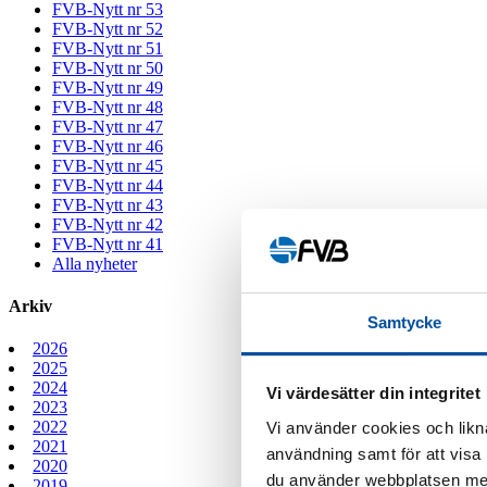
FVB-Nytt nr 53
FVB-Nytt nr 52
FVB-Nytt nr 51
FVB-Nytt nr 50
FVB-Nytt nr 49
FVB-Nytt nr 48
FVB-Nytt nr 47
FVB-Nytt nr 46
FVB-Nytt nr 45
FVB-Nytt nr 44
FVB-Nytt nr 43
FVB-Nytt nr 42
FVB-Nytt nr 41
Alla nyheter
Arkiv
Samtycke
2026
2025
2024
Vi värdesätter din integritet
2023
2022
Vi använder cookies och likna
2021
användning samt för att visa
2020
du använder webbplatsen med
2019