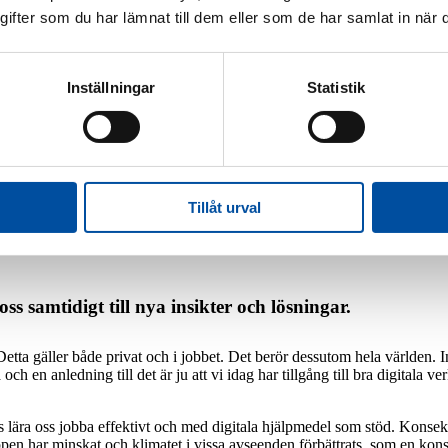
fter som du har lämnat till dem eller som de har samlat in när d
Inställningar
Statistik
Jobba hos oss
Jobba på FVB
Led
arncancerfonden
Tillåt urval
ss samtidigt till nya insikter och lösningar.
a gäller både privat och i jobbet. Det berör dessutom hela världen. Ingen
 en anledning till det är ju att vi idag har tillgång till bra digitala 
ngas lära oss jobba effektivt och med digitala hjälpmedel som stöd. Konse
äppen har minskat och klimatet i vissa avseenden förbättrats, som en k