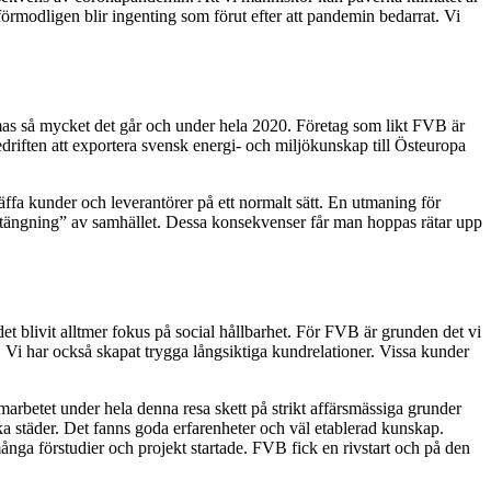
rmodligen blir ingenting som förut efter att pandemin bedarrat. Vi
ammas så mycket det går och under hela 2020. Företag som likt FVB är
edriften att exportera svensk energi- och miljökunskap till Östeuropa
träffa kunder och leverantörer på ett normalt sätt. En utmaning för
stängning” av samhället. Dessa konsekvenser får man hoppas rätar upp
et blivit alltmer fokus på social hållbarhet. För FVB är grunden det vi
. Vi har också skapat trygga långsiktiga kundrelationer. Vissa kunder
rbetet under hela denna resa skett på strikt affärsmässiga grunder
a städer. Det fanns goda erfarenheter och väl etablerad kunskap.
ånga förstudier och projekt startade. FVB fick en rivstart och på den