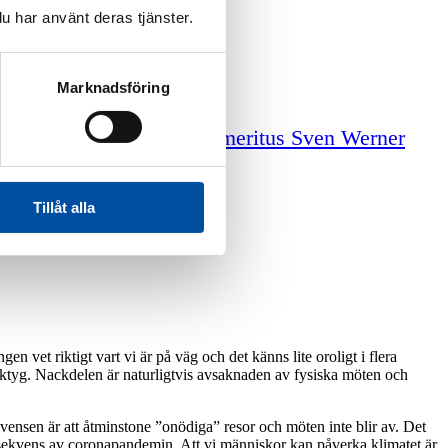
u har använt deras tjänster.
Marknadsföring
iga tjänster
Professor emeritus Sven Werner
Tillåt alla
 vet riktigt vart vi är på väg och det känns lite oroligt i flera
verktyg. Nackdelen är naturligtvis avsaknaden av fysiska möten och
kvensen är att åtminstone ”onödiga” resor och möten inte blir av. Det
onsekvens av coronapandemin. Att vi människor kan påverka klimatet är