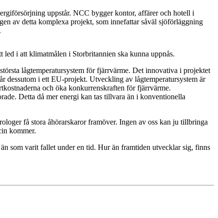
giförsörjning uppstår. NCC bygger kontor, affärer och hotell i
gen av detta komplexa projekt, som innefattar såväl sjöförläggning
.
t led i att klimatmålen i Storbritannien ska kunna uppnås.
törsta lågtemperatursystem för fjärrvärme. Det innovativa i projektet
går dessutom i ett EU-projekt. Utveckling av lågtemperatursystem är
ertkostnaderna och öka konkurrenskraften för fjärrvärme.
rade. Detta då mer energi kan tas tillvara än i konventionella
loger få stora åhörarskaror framöver. Ingen av oss kan ju tillbringa
ccin kommer.
som varit fallet under en tid. Hur än framtiden utvecklar sig, finns