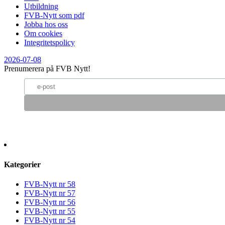
Utbildning
FVB-Nytt som pdf
Jobba hos oss
Om cookies
Integritetspolicy
2026-07-08
Prenumerera på FVB Nytt!
Kategorier
FVB-Nytt nr 58
FVB-Nytt nr 57
FVB-Nytt nr 56
FVB-Nytt nr 55
FVB-Nytt nr 54