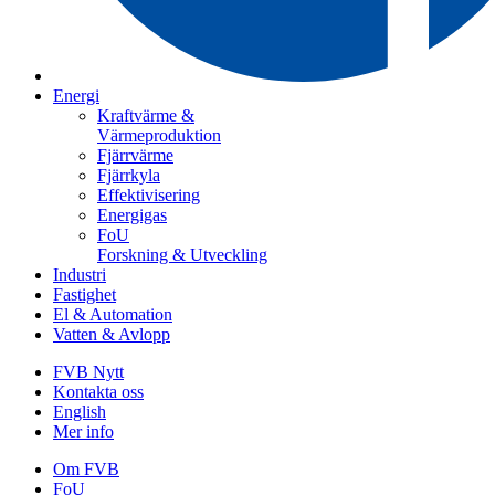
Energi
Kraftvärme &
Värmeproduktion
Fjärrvärme
Fjärrkyla
Effektivisering
Energigas
FoU
Forskning & Utveckling
Industri
Fastighet
El & Automation
Vatten & Avlopp
FVB Nytt
Kontakta oss
English
Mer info
Om FVB
FoU