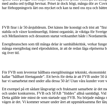
med andra ord tydligt bevisat. Priset är dock högt, många dör av Cov
har förhoppningsvis lärt oss mycket och kan ta med oss nya och bättre
FVB firar i år 50-årsjubileum. Det känns lite konstigt och trist att ”
stabila och växer kontinuerligt, främst organiskt, är viktiga för Sver
och Mellanöstern och dessutom startat verksamhet både i Nordamerika
Energibranschen som till många delar är samhällskritisk, verkar fungera 
många energibolag med elproduktion, är att de redan låga elpriserna
sig över tid.
För FVB som levererar hållbara energilösningar tekniskt, ekonomiskt oc
kallar ”hållbart företagande”. Ett bevis för detta är att FVB under 50
har vi samarbetat med under alla dessa 50 år! Utan våra kunder vore vi
Ett exempel på ett sådant långvarigt och fruktsamt samarbete är det 
och under konkurrens. FVB och SFAB ”föddes” alltså samtidigt. Vid de
Detta gällde inte minst de som startade upp FVB. Nu började många med
vägen är det. Vi kommer senare under året att uppmärksamma fler lå