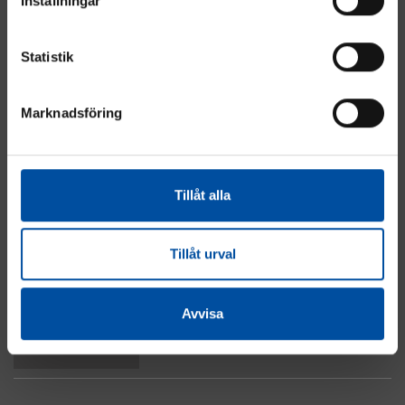
Inställningar
Statistik
Marknadsföring
Energi
Industri
Fastighet
Tillåt alla
El & Automation
Vatten & Avlopp
Om cookies
Tillåt urval
Integritetspolicy
Kontakta oss
Avvisa
Till toppen