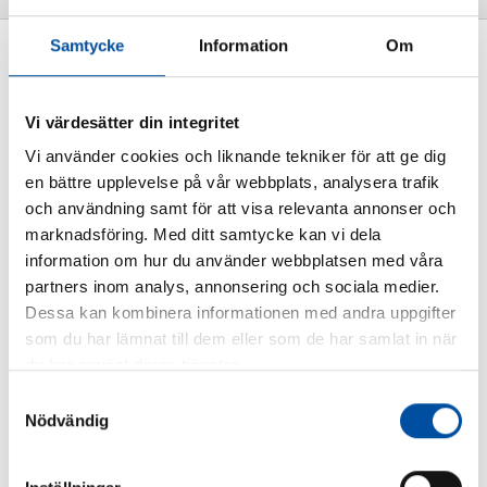
Samtycke
Information
Om
ALLA NYHETER
FVB öppnar nytt kontor i
Vi värdesätter din integritet
Göteborg
Vi använder cookies och liknande tekniker för att ge dig
2016-07-12
en bättre upplevelse på vår webbplats, analysera trafik
och användning samt för att visa relevanta annonser och
marknadsföring. Med ditt samtycke kan vi dela
information om hur du använder webbplatsen med våra
partners inom analys, annonsering och sociala medier.
Dessa kan kombinera informationen med andra uppgifter
som du har lämnat till dem eller som de har samlat in när
du har använt deras tjänster.
Samtyckesval
Nödvändig