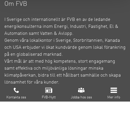
Om FVB
I Sverige och internationellt är FVB en av de ledande
energikonsulterna inom Energi, Industri, Fastighet, El &
Automation samt Vatten & Avlopp.
Genom våra lokalkontor i Sverige, Storbritannien, Kanada
och USA erbjuder vi ökat kundvärde genom lokal förankring
på en globaliserad marknad.
Vårt mål är att med hög kompetens, stort engagemang
samt effektiva och miljövänliga lösningar minska
klimatpåverkan, bidra till ett hållbart samhälle och skapa
lönsamhet för våra kunder.
Om FVB
Cookie inställningar
Kontakta oss
FVB-Nytt
Jobba hos oss
Mer info
FoU
Utbildning