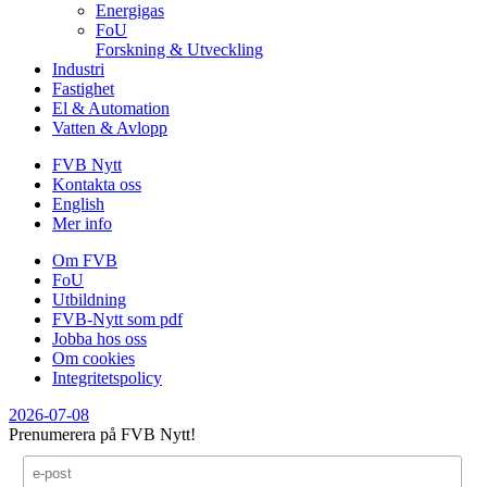
Energigas
FoU
Forskning & Utveckling
Industri
Fastighet
El & Automation
Vatten & Avlopp
FVB Nytt
Kontakta oss
English
Mer info
Om FVB
FoU
Utbildning
FVB-Nytt som pdf
Jobba hos oss
Om cookies
Integritetspolicy
2026-07-08
Prenumerera på FVB Nytt!