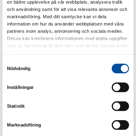
en bättre upplevelse på vår webbplats, analysera trafik
FVB-Nytt nr 45
FVB-Nytt nr 44
och användning samt för att visa relevanta annonser och
FVB-Nytt nr 43
marknadsföring. Med ditt samtycke kan vi dela
FVB-Nytt nr 42
information om hur du använder webbplatsen med våra
FVB-Nytt nr 41
Alla nyheter
partners inom analys, annonsering och sociala medier.
Dessa kan kombinera informationen med andra uppgifter
Arkiv
som du har lämnat till dem eller som de har samlat in när
du har använt deras tjänster.
2026
2025
Samtyckesval
2024
Nödvändig
2023
2022
2021
2020
Inställningar
2019
2018
2017
Statistik
2016
Taggar
Marknadsföring
Fjärrvärmekurs
Barncancerfonden
Bisnode
FVB stödjer