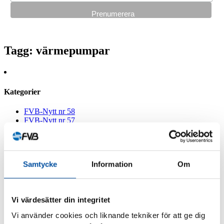
Tagg
: värmepumpar
Kategorier
FVB-Nytt nr 58
FVB-Nytt nr 57
FVB-Nytt nr 56
FVB-Nytt nr 55
FVB-Nytt nr 54
FVB-Nytt nr 53
Samtycke
Information
Om
FVB-Nytt nr 52
FVB-Nytt nr 51
FVB-Nytt nr 50
FVB-Nytt nr 49
Vi värdesätter din integritet
FVB-Nytt nr 48
FVB-Nytt nr 47
Vi använder cookies och liknande tekniker för att ge dig
FVB-Nytt nr 46