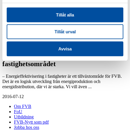
Jobba hos oss
Jobba på FVB
Barncancerfonden
Lediga tjänster
Professor emeritus Sven
Tillåt alla
VD har
Werner
Silver AAA högsta kreditvärdighet
ordet
Tillåt urval
Alla nyheter
Avvisa
FVB stärker sin kompetens inom
fastighetsområdet
– Energieffektivisering i fastigheter är ett tillväxtområde för FVB.
Det är en logisk utveckling från energiproduktion och
energidistribution, där vi är starka. Vi vill även ...
2016-07-12
Om FVB
FoU
Utbildning
FVB-Nytt som pdf
Jobba hos oss