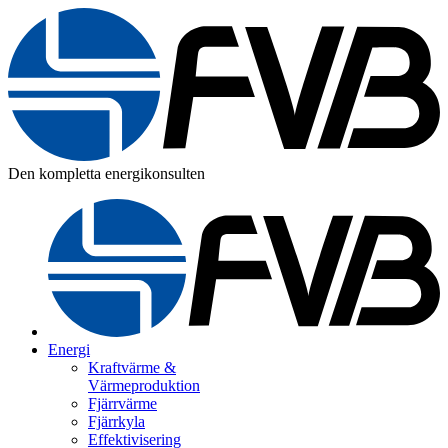
Den kompletta energikonsulten
Energi
Kraftvärme &
Värmeproduktion
Fjärrvärme
Fjärrkyla
Effektivisering