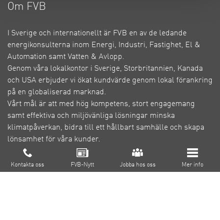
Om FVB
I Sverige och internationellt är FVB en av de ledande
energikonsulterna inom Energi, Industri, Fastighet, El &
Automation samt Vatten & Avlopp.
Genom våra lokalkontor i Sverige, Storbritannien, Kanada
och USA erbjuder vi ökat kundvärde genom lokal förankring
på en globaliserad marknad.
Vårt mål är att med hög kompetens, stort engagemang
samt effektiva och miljövänliga lösningar minska
klimatpåverkan, bidra till ett hållbart samhälle och skapa
lönsamhet för våra kunder.
Om FVB
Cookie inställningar
Kontakta oss
FVB-Nytt
Jobba hos oss
Mer info
FoU
Utbildning