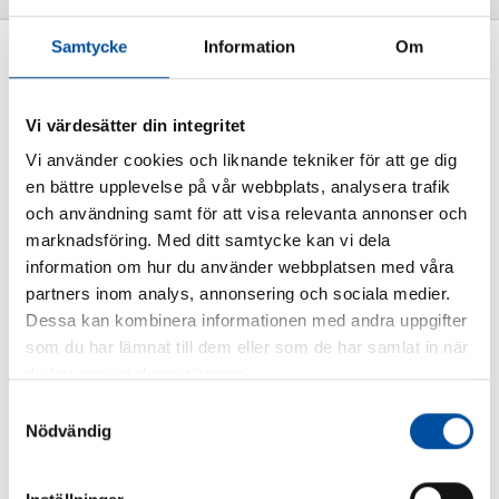
Samtycke
Information
Om
ALLA NYHETER
Hållfasthetsberäkningar i
Vi värdesätter din integritet
ROHR2
Vi använder cookies och liknande tekniker för att ge dig
2016-07-11
en bättre upplevelse på vår webbplats, analysera trafik
och användning samt för att visa relevanta annonser och
marknadsföring. Med ditt samtycke kan vi dela
information om hur du använder webbplatsen med våra
partners inom analys, annonsering och sociala medier.
Dessa kan kombinera informationen med andra uppgifter
som du har lämnat till dem eller som de har samlat in när
du har använt deras tjänster.
Samtyckesval
Nödvändig