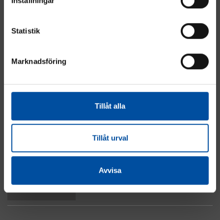
Inställningar
Statistik
Marknadsföring
Energi
Industri
Fastighet
Tillåt alla
El & Automation
Vatten & Avlopp
Om cookies
Tillåt urval
Integritetspolicy
Kontakta oss
Avvisa
Till toppen