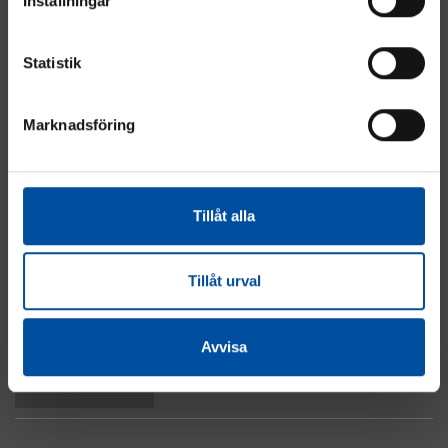
Inställningar
Statistik
Marknadsföring
Energi
Industri
Fastighet
Tillåt alla
El & Automation
Vatten & Avlopp
Om cookies
Tillåt urval
Integritetspolicy
Kontakta oss
Avvisa
Till toppen