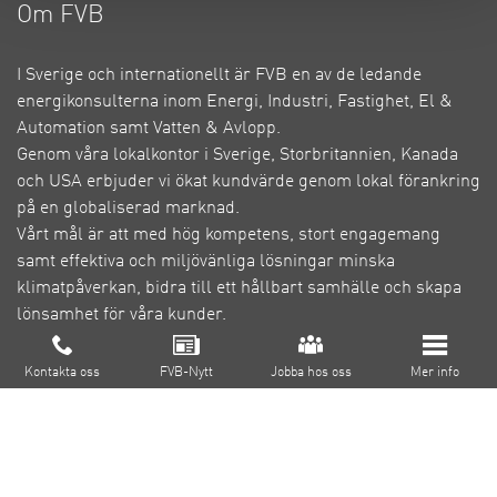
Om FVB
I Sverige och internationellt är FVB en av de ledande
energikonsulterna inom Energi, Industri, Fastighet, El &
Automation samt Vatten & Avlopp.
Genom våra lokalkontor i Sverige, Storbritannien, Kanada
och USA erbjuder vi ökat kundvärde genom lokal förankring
på en globaliserad marknad.
Vårt mål är att med hög kompetens, stort engagemang
samt effektiva och miljövänliga lösningar minska
klimatpåverkan, bidra till ett hållbart samhälle och skapa
lönsamhet för våra kunder.
Om FVB
Cookie inställningar
Kontakta oss
FVB-Nytt
Jobba hos oss
Mer info
FoU
Utbildning