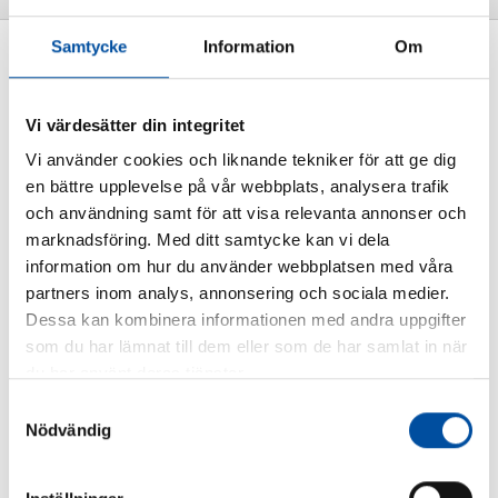
Samtycke
Information
Om
ALLA NYHETER
Hållfasthetsberäkningar i
Vi värdesätter din integritet
ROHR2
Vi använder cookies och liknande tekniker för att ge dig
2016-07-11
en bättre upplevelse på vår webbplats, analysera trafik
och användning samt för att visa relevanta annonser och
marknadsföring. Med ditt samtycke kan vi dela
information om hur du använder webbplatsen med våra
partners inom analys, annonsering och sociala medier.
Dessa kan kombinera informationen med andra uppgifter
som du har lämnat till dem eller som de har samlat in när
du har använt deras tjänster.
Samtyckesval
Nödvändig