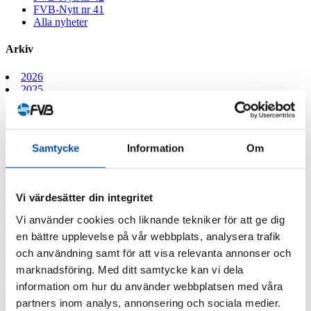
FVB-Nytt nr 41
Alla nyheter
Arkiv
2026
2025
2024
2023
2022
2021
Samtycke
Information
Om
2020
2019
2018
2017
Vi värdesätter din integritet
2016
Vi använder cookies och liknande tekniker för att ge dig
Taggar
en bättre upplevelse på vår webbplats, analysera trafik
och användning samt för att visa relevanta annonser och
Fjärrvärmekurs
Barncancerfonden
Bisnode
FVB stödjer
marknadsföring. Med ditt samtycke kan vi dela
Jobba hos oss
Jobba på FVB
Barncancerfonden
information om hur du använder webbplatsen med våra
Lediga tjänster
Professor emeritus Sven
partners inom analys, annonsering och sociala medier.