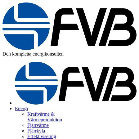
Den kompletta energikonsulten
Energi
Kraftvärme &
Värmeproduktion
Fjärrvärme
Fjärrkyla
Effektivisering