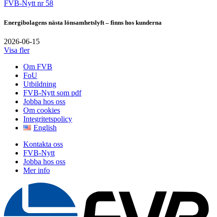
FVB-Nytt nr 58
Energibolagens nästa lönsamhetslyft – finns hos kunderna
2026-06-15
Visa fler
Om FVB
FoU
Utbildning
FVB-Nytt som pdf
Jobba hos oss
Om cookies
Integritetspolicy
English
Kontakta oss
FVB-Nytt
Jobba hos oss
Mer info