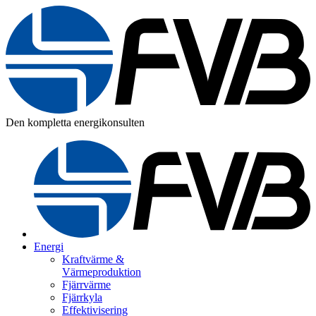
Den kompletta energikonsulten
Energi
Kraftvärme &
Värmeproduktion
Fjärrvärme
Fjärrkyla
Effektivisering