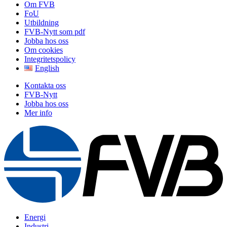
Om FVB
FoU
Utbildning
FVB-Nytt som pdf
Jobba hos oss
Om cookies
Integritetspolicy
English
Kontakta oss
FVB-Nytt
Jobba hos oss
Mer info
Energi
Industri