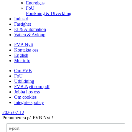
Energigas
FoU
Forskning & Utveckling
Industri
Fastighet
El & Automation
Vatten & Avlopp
FVB Nytt
Kontakta oss
English
Mer info
Om FVB
FoU
Utbildning
FVB-Nytt som pdf
Jobba hos oss
Om cookies
Integritetspolicy
2026-07-12
Prenumerera på FVB Nytt!