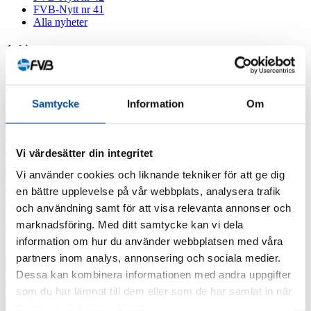
FVB-Nytt nr 41
Alla nyheter
Arkiv
2026
2025
2024
Samtycke
Information
Om
2023
2022
2021
2020
Vi värdesätter din integritet
2019
Vi använder cookies och liknande tekniker för att ge dig
2018
2017
en bättre upplevelse på vår webbplats, analysera trafik
2016
och användning samt för att visa relevanta annonser och
marknadsföring. Med ditt samtycke kan vi dela
Taggar
information om hur du använder webbplatsen med våra
Fjärrvärmekurs
partners inom analys, annonsering och sociala medier.
Barncancerfonden
Bisnode
FVB stödjer
Jobba hos oss
Jobba på FVB
Dessa kan kombinera informationen med andra uppgifter
Barncancerfonden
som du har lämnat till dem eller som de har samlat in när
Lediga tjänster
Professor emeritus Sven
du har använt deras tjänster.