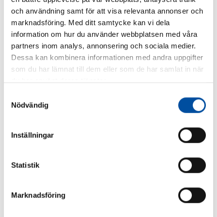
Liknande artiklar
och användning samt för att visa relevanta annonser och
marknadsföring. Med ditt samtycke kan vi dela
information om hur du använder webbplatsen med våra
partners inom analys, annonsering och sociala medier.
Dessa kan kombinera informationen med andra uppgifter
ALLA NYHETER
som du har lämnat till dem eller som de har samlat in när
Är du ingenjör eller konsult?
du har använt deras tjänster.
Samtyckesval
2026-07-02
Nödvändig
Inställningar
FVB-NYTT NR 58
Statistik
Så blir liten fjärrkyla lönsam – svensk modell väcker
intresse
Marknadsföring
2026-06-22