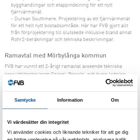
bygghandlingar och etappindelning för ett nytt
fjärrvärmenät.
- Durkan Southmere. Projektering av ett fjärrvärmenät
för ett helt nytt bostadsområde. Här har FVB gjort allt
från förprojektering till slutskede inklusive bland annat
Rohr2-beräkningar och tekniska beskrivningar.
Ramavtal med Mörbylånga kommun
FVB har vunnit ett 2-årigt ramavtal avseende tekniska
konsulttjänster inom Energi, Projekt- och bygg-ledning
samt VVS-teknik.
Samtycke
Information
Om
DELA
Vi värdesätter din integritet
Vi använder cookies och liknande tekniker för att ge dig
en bättre upplevelse på vår webbplats, analysera trafik