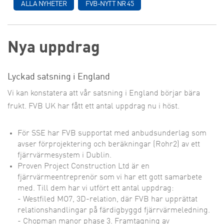
ALLA NYHETER
FVB-NYTT NR 45
Nya uppdrag
Lyckad satsning i England
Vi kan konstatera att vår satsning i England börjar bära
frukt. FVB UK har fått ett antal uppdrag nu i höst.
För SSE har FVB supportat med anbudsunderlag som
avser förprojektering och beräkningar (Rohr2) av ett
fjärrvärmesystem i Dublin.
Proven Project Construction Ltd är en
fjärrvärmeentreprenör som vi har ett gott samarbete
med. Till dem har vi utfört ett antal uppdrag:
- Westfiled MO7, 3D-relation, där FVB har upprättat
relationshandlingar på färdigbyggd fjärrvärmeledning.
- Chopman manor phase 3. Framtagning av