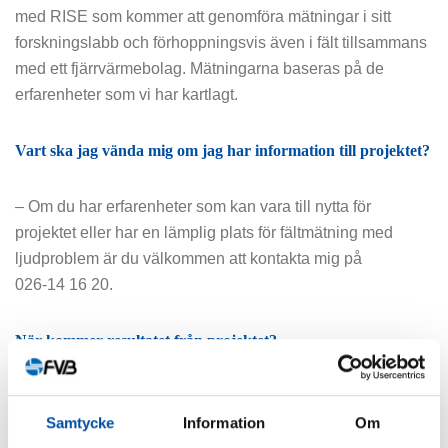
med RISE som kommer att genomföra mätningar i sitt
forskningslabb och förhoppningsvis även i fält tillsammans
med ett fjärrvärmebolag. Mätningarna baseras på de
erfarenheter som vi har kartlagt.
Vart ska jag vända mig om jag har information till projektet?
– Om du har erfarenheter som kan vara till nytta för
projektet eller har en lämplig plats för fältmätning med
ljudproblem är du välkommen att kontakta mig på
026-14 16 20.
När kommer resultatet från projektet?
– Det ska vara klart i slutet av maj 2021. Då ska vi
Samtycke
Information
Om
summera allt i en rapport och också ta fram en lathund som