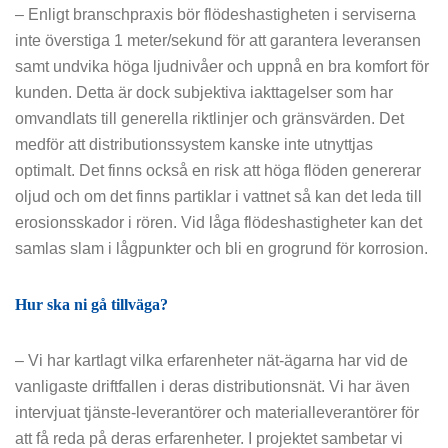
– Enligt branschpraxis bör flödeshastigheten i serviserna
inte överstiga 1 meter/sekund för att garantera leveransen
samt undvika höga ljudnivåer och uppnå en bra komfort för
kunden. Detta är dock subjektiva iakttagelser som har
omvandlats till generella riktlinjer och gränsvärden. Det
medför att distributionssystem kanske inte utnyttjas
optimalt. Det finns också en risk att höga flöden genererar
oljud och om det finns partiklar i vattnet så kan det leda till
erosionsskador i rören. Vid låga flödeshastigheter kan det
samlas slam i lågpunkter och bli en grogrund för korrosion.
Hur ska ni gå tillväga?
– Vi har kartlagt vilka erfarenheter nät-ägarna har vid de
vanligaste driftfallen i deras distributionsnät. Vi har även
intervjuat tjänste-leverantörer och materialleverantörer för
att få reda på deras erfarenheter. I projektet sambetar vi