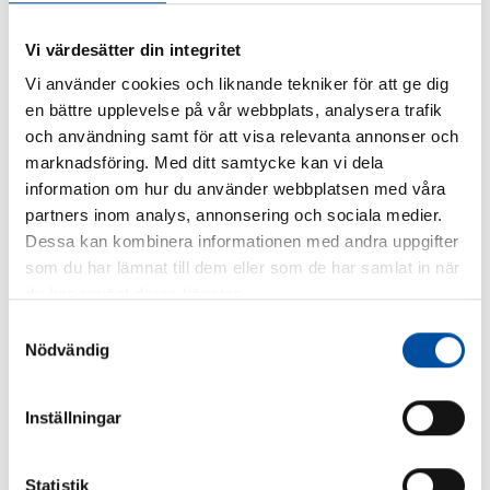
man kan använda vid dimensionering av nätet vid
projektering.
Vi värdesätter din integritet
Vi använder cookies och liknande tekniker för att ge dig
Vem vill ni ska ta del av resultaten?
en bättre upplevelse på vår webbplats, analysera trafik
och användning samt för att visa relevanta annonser och
– I första hand ägare av fjärrvärmenäten och konsulter som
marknadsföring. Med ditt samtycke kan vi dela
arbetar med optimering och projektering av fjärrvärmenät.
information om hur du använder webbplatsen med våra
partners inom analys, annonsering och sociala medier.
Dessa kan kombinera informationen med andra uppgifter
som du har lämnat till dem eller som de har samlat in när
Fakta i korthet:
du har använt deras tjänster.
Samtyckesval
Projektet Dimensionering av distri-butionssystem
Nödvändig
finansieras av Energiforsk och har en budget på nära
1,3 miljoner kronor.
Inställningar
Projektet genomförs av FVB och RISE. Projektet
startade i oktober 2020 och ska vara klart i maj 2021.
Statistik