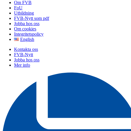
Om FVB
FoU
Utbildning
FVB-Nytt som pdf
Jobba hos oss
Om cookies
Integritetspolicy
English
Kontakta oss
FVB-Nytt
Jobba hos oss
Mer info