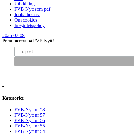
Utbildning
FVB-Nytt som pdf
Jobba hos oss
Om cookies
Integritetspolicy
2026-07-08
Prenumerera på FVB Nytt!
Kategorier
FVB-Nytt nr 58
FVB-Nytt nr 57
FVB-Nytt nr 56
FVB-Nytt nr 55
FVB-Nytt nr 54