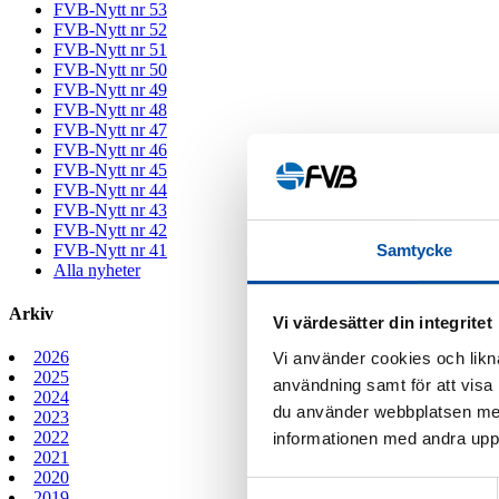
FVB-Nytt nr 53
FVB-Nytt nr 52
FVB-Nytt nr 51
FVB-Nytt nr 50
FVB-Nytt nr 49
FVB-Nytt nr 48
FVB-Nytt nr 47
FVB-Nytt nr 46
FVB-Nytt nr 45
FVB-Nytt nr 44
FVB-Nytt nr 43
FVB-Nytt nr 42
Samtycke
FVB-Nytt nr 41
Alla nyheter
Arkiv
Vi värdesätter din integritet
2026
Vi använder cookies och likna
2025
användning samt för att visa
2024
du använder webbplatsen med
2023
2022
informationen med andra uppgi
2021
2020
Samtyckesval
2019