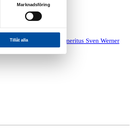
Marknadsföring
iga tjänster
Professor emeritus Sven Werner
Tillåt alla