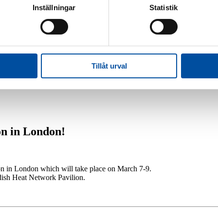
Inställningar
Statistik
Jobba hos oss
Jobba på FVB
Led
Tillåt urval
arncancerfonden
n in London!
 in London which will take place on March 7-9.
dish Heat Network Pavilion.