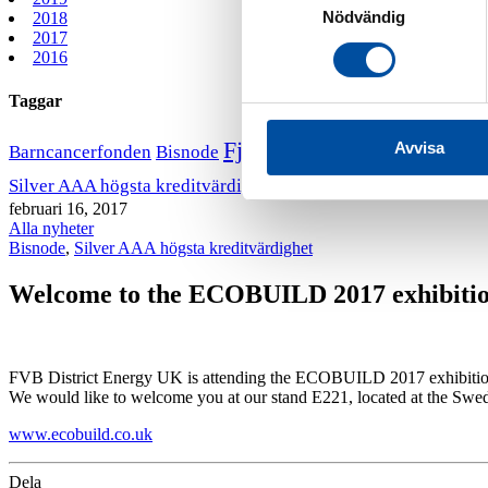
Nödvändig
2018
2017
2016
Taggar
Fjärrvärmekurs
Avvisa
Barncancerfonden
Bisnode
FVB stödjer B
VD har ordet
Silver AAA högsta kreditvärdighet
februari 16, 2017
Alla nyheter
Bisnode
,
Silver AAA högsta kreditvärdighet
Welcome to the ECOBUILD 2017 exhibitio
FVB District Energy UK is attending the ECOBUILD 2017 exhibition
We would like to welcome you at our stand E221, located at the Swe
www.ecobuild.co.uk
Dela