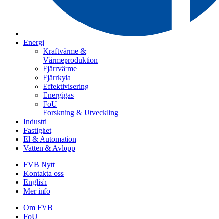
Energi
Kraftvärme &
Värmeproduktion
Fjärrvärme
Fjärrkyla
Effektivisering
Energigas
FoU
Forskning & Utveckling
Industri
Fastighet
El & Automation
Vatten & Avlopp
FVB Nytt
Kontakta oss
English
Mer info
Om FVB
FoU