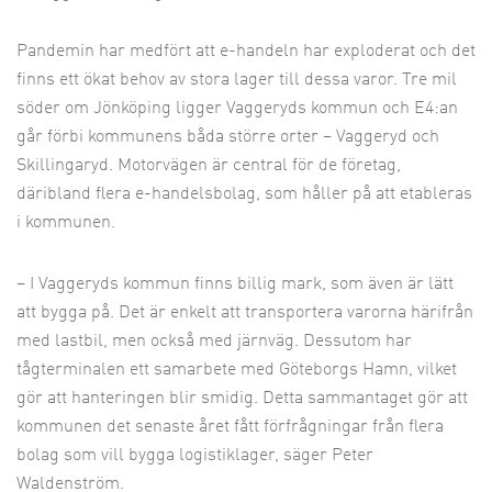
Pandemin har medfört
att e-handeln har exploderat och det
finns ett ökat behov av stora lager till dessa varor. Tre mil
söder om Jönköping ligger Vaggeryds kommun och E4:an
går förbi kommunens båda större orter – Vaggeryd och
Skillingaryd. Motorvägen är central för de företag,
däribland flera e-handelsbolag, som håller på att etableras
i kommunen.
– I Vaggeryds kommun finns billig mark, som även är lätt
att bygga på. Det är enkelt att transportera varorna härifrån
med lastbil, men också med järnväg. Dessutom har
tågterminalen ett samarbete med Göteborgs Hamn, vilket
gör att hanteringen blir smidig. Detta sammantaget gör att
kommunen det senaste året fått förfrågningar från flera
bolag som vill bygga logistiklager, säger Peter
Waldenström.