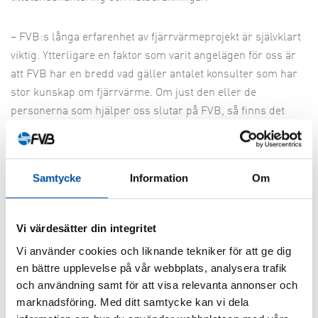
– FVB:s långa erfarenhet av fjärrvärmeprojekt är självklart
viktig. Ytterligare en faktor som varit angelägen för oss är
att FVB har en bredd vad gäller antalet konsulter som har
stor kunskap om fjärrvärme. Om just den eller de
personerna som hjälper oss slutar på FVB, så finns det
flera andra som har liknande kompetens. Det är en central
del i den riskanalys som vi gjort, berättar Peter
Waldenström.
Samtycke
Information
Om
Idag har Vaggeryds Energi värmeverk i både Vaggeryd och
Skillingaryd. I de utredningar som har gjorts har man tittat
Vi värdesätter din integritet
på tre olika alternativ för att utveckla den framtida
Vi använder cookies och liknande tekniker för att ge dig
fjärrvärmen:
en bättre upplevelse på vår webbplats, analysera trafik
och användning samt för att visa relevanta annonser och
Att byta ut nuvarande värmeverk till motsvarande
marknadsföring. Med ditt samtycke kan vi dela
anläggningar på samma platser, vilket är en