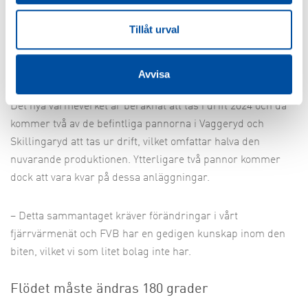
använda spillvärme från deras anläggning, vilket skulle
Tillåt urval
kunna bli ett bra tillskott till vår produktion. FVB hjälper
oss att undersöka de tekniska förutsättningarna för ett
sådant samarbete, säger Peter Waldenström.
Avvisa
Det nya värmeverket är beräknat att tas i drift 2024 och då
kommer två av de befintliga pannorna i Vaggeryd och
Skillingaryd att tas ur drift, vilket omfattar halva den
nuvarande produktionen. Ytterligare två pannor kommer
dock att vara kvar på dessa anläggningar.
– Detta sammantaget kräver förändringar i vårt
fjärrvärmenät och FVB har en gedigen kunskap inom den
biten, vilket vi som litet bolag inte har.
Flödet måste ändras 180 grader