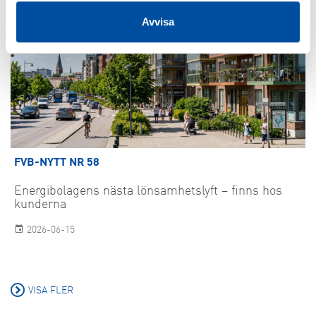
Avvisa
FVB-NYTT NR 58
Energibolagens nästa lönsamhetslyft – finns hos
kunderna
2026-06-15
VISA FLER