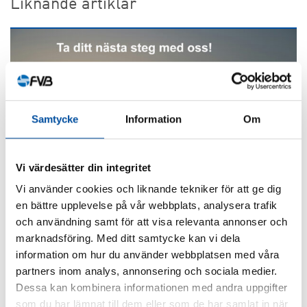
Liknande artiklar
Samtycke
Information
Om
Vi värdesätter din integritet
Vi använder cookies och liknande tekniker för att ge dig
ALLA NYHETER
en bättre upplevelse på vår webbplats, analysera trafik
och användning samt för att visa relevanta annonser och
Är du ingenjör eller konsult?
marknadsföring. Med ditt samtycke kan vi dela
information om hur du använder webbplatsen med våra
2026-07-02
partners inom analys, annonsering och sociala medier.
Dessa kan kombinera informationen med andra uppgifter
som du har lämnat till dem eller som de har samlat in när