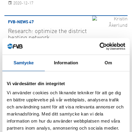
2020-12-17
FVB-NEWS 47
Research: optimize the district
heating network
2020-12-17
Samtycke
Information
Om
FVB-NEWS 47
A festive 50th anniversary in
digital format
Vi värdesätter din integritet
2020-12-15
Vi använder cookies och liknande tekniker för att ge dig
en bättre upplevelse på vår webbplats, analysera trafik
och användning samt för att visa relevanta annonser och
FVB-NEWS 47
marknadsföring. Med ditt samtycke kan vi dela
FVB-News 47: New faces at FVB
information om hur du använder webbplatsen med våra
partners inom analys, annonsering och sociala medier.
2020-12-15