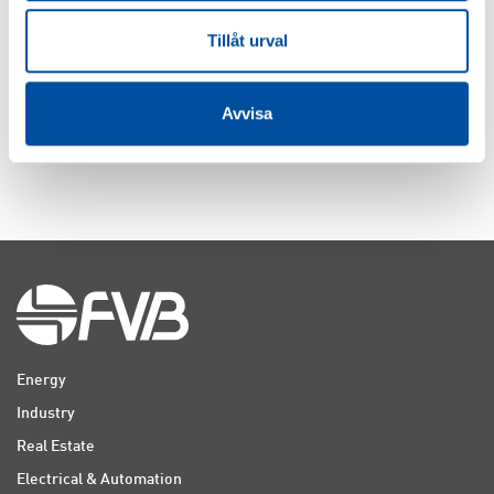
Work, inspiration, and awards
at this year’s FVB Day
Tillåt urval
2018-12-20
Avvisa
LADDA FLER
Energy
Industry
Real Estate
Electrical & Automation