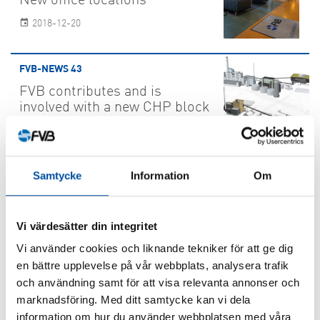
New office locations
2018-12-20
FVB-NEWS 43
FVB contributes and is
involved with a new CHP block
taking shape
2018-12-20
Samtycke
Information
Om
FVB-NEWS 43
Power conservation in single-family homes
Vi värdesätter din integritet
yields benefits for the economy and the
environment
Vi använder cookies och liknande tekniker för att ge dig
en bättre upplevelse på vår webbplats, analysera trafik
2018-12-20
och användning samt för att visa relevanta annonser och
marknadsföring. Med ditt samtycke kan vi dela
FVB-NEWS 43
information om hur du använder webbplatsen med våra