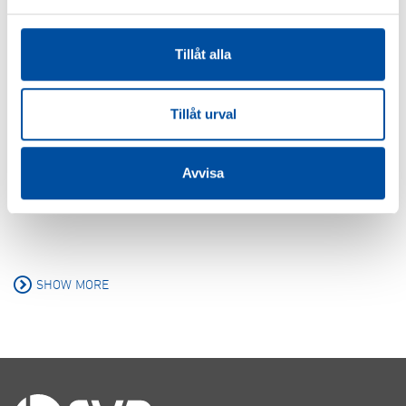
The next boost in profits for energy companies will
come from their customers
Tillåt alla
2026-06-15
Tillåt urval
FVB-NEWS 58
Avvisa
New recruits at FVB
2026-05-29
SHOW MORE