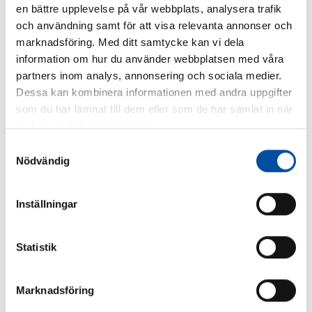
en bättre upplevelse på vår webbplats, analysera trafik
How to make district cooling profitable – Swedish
och användning samt för att visa relevanta annonser och
models are drawing interest
marknadsföring. Med ditt samtycke kan vi dela
information om hur du använder webbplatsen med våra
2026-06-22
partners inom analys, annonsering och sociala medier.
Dessa kan kombinera informationen med andra uppgifter
som du har lämnat till dem eller som de har samlat in när
du har använt deras tjänster.
Samtyckesval
Nödvändig
Inställningar
Statistik
FVB-NEWS 58
Marknadsföring