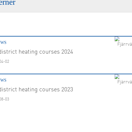
erner
ch & Development
EWS
istrict heating courses 2024
04-02
EWS
istrict heating courses 2023
08-03