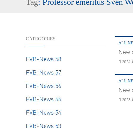
Tag
: Professor emeritus Sven W
Resear
CATEGORIES
ALL N
New d
FVB-News 58
2024-
FVB-News 57
ALL N
FVB-News 56
New d
FVB-News 55
2023-
FVB-News 54
FVB-News 53