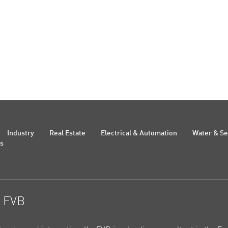
Industry
Real Estate
Electrical & Automation
Water & S
Us
t FVB