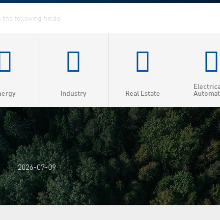
Electric
nergy
Industry
Real Estate
Automat
ed Heat & Power
t heating
t cooling
2026-07-09
 efficiency
as