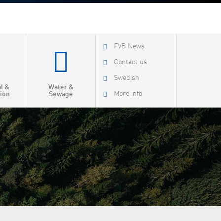
FVB News
Contact us
Swedish
al &
Water &
More info
ion
Sewage
About FVB
R & D
Education
About Cookies
Privacy Policy