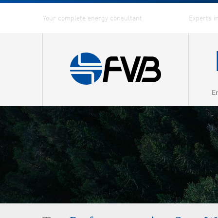
E
Combin
Distric
Distric
Energy
Fuel G