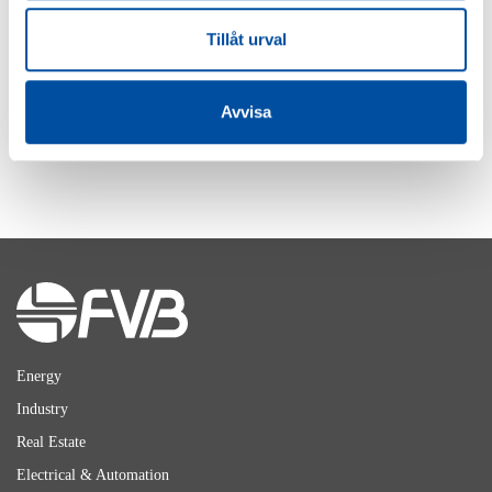
Work, inspiration, and awards
at this year’s FVB Day
Tillåt urval
2018-12-20
Avvisa
LADDA FLER
Energy
Industry
Real Estate
Electrical & Automation