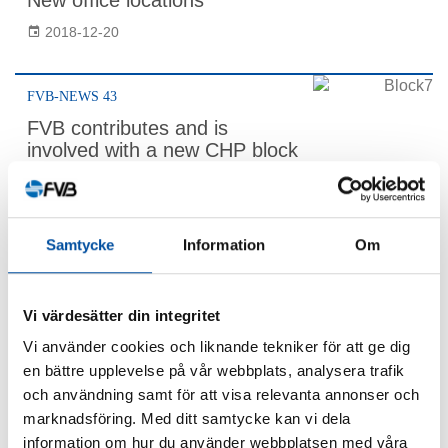
New office locations
2018-12-20
FVB-NEWS 43
FVB contributes and is
involved with a new CHP block
taking shape
2018-12-20
Samtycke
Information
Om
FVB-NEWS 43
Power conservation in single-family homes
Vi värdesätter din integritet
yields benefits for the economy and the
environment
Vi använder cookies och liknande tekniker för att ge dig
en bättre upplevelse på vår webbplats, analysera trafik
2018-12-20
och användning samt för att visa relevanta annonser och
marknadsföring. Med ditt samtycke kan vi dela
FVB-NEWS 43
information om hur du använder webbplatsen med våra