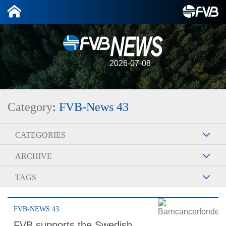
2026-07-08
Category
: FVB-News 43
CATEGORIES
ARCHIVE
TAGS
FVB-NEWS 43
FVB supports the Swedish