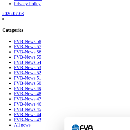
Privacy Policy
2026-07-08
Categories
FVB-News 58
FVB-News 57
FVB-News 56
FVB-News 55
FVB-News 54
FVB-News 53
FVB-News 52
FVB-News 51
FVB-News 50
FVB-News 49
FVB-News 48
FVB-News 47
FVB-News 46
FVB-News 45
FVB-News 44
FVB-News 43
All news