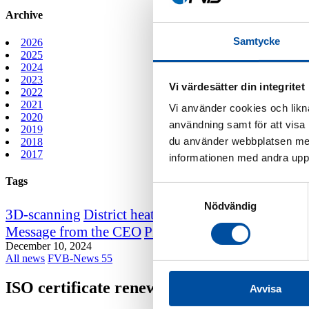
Archive
Samtycke
2026
2025
2024
2023
Vi värdesätter din integritet
2022
2021
Vi använder cookies och likna
2020
användning samt för att visa
2019
du använder webbplatsen med
2018
2017
informationen med andra uppgi
Tags
Samtyckesval
Nödvändig
3D-scanning
District heating course
District heating
Message from the CEO
Professor emeritus Sven We
December 10, 2024
All news
FVB-News 55
ISO certificate renewal
Avvisa