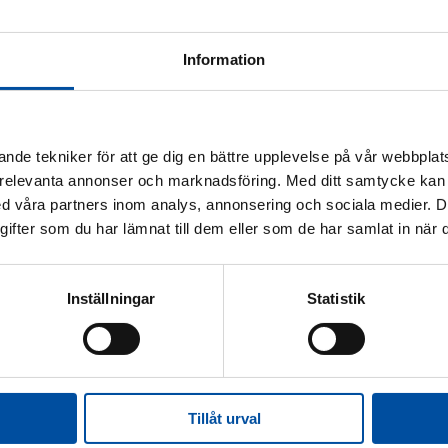
Information
nde tekniker för att ge dig en bättre upplevelse på vår webbplats
 relevanta annonser och marknadsföring. Med ditt samtycke kan 
 våra partners inom analys, annonsering och sociala medier. 
fter som du har lämnat till dem eller som de har samlat in när d
Inställningar
Statistik
 in the future
District heating today
Energy experts
Ener
rner
Tillåt urval