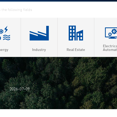
Electric
nergy
Industry
Real Estate
Automat
ed Heat & Power
t heating
t cooling
2026-07-09
 efficiency
as