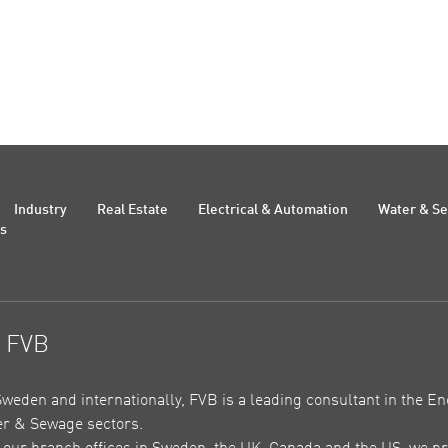
Industry
Real Estate
Electrical & Automation
Water & S
Us
t FVB
Sweden and internationally, FVB is a leading consultant in the En
r & Sewage sectors.