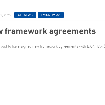
ch & Development
7, 2025
ALL NEWS
FVB-NEWS 56
 framework agreements
roud to have signed new framework agreements with E.ON, Borå