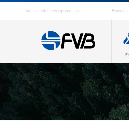
E
Combin
Distric
Distric
Energy
Fuel G