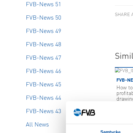
FVB-News 51
SHARE 
FVB-News 50
FVB-News 49
FVB-News 48
Simil
FVB-News 47
FVB-News 46
FVB-NE
FVB-News 45
How to 
profit
FVB-News 44
drawing
2026-
FVB-News 43
SHOW
All News
Samtycke