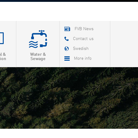
FVB News
Contact us
Swedish
al &
Water &
More info
ion
Sewage
About FVB
R & D
Education
About Cookies
Privacy Policy