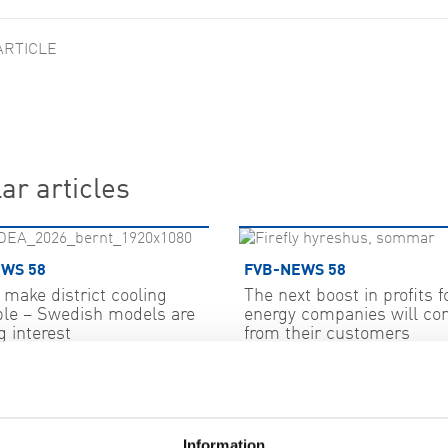
ARTICLE
ar articles
WS 58
FVB-NEWS 58
make district cooling
The next boost in profits f
able – Swedish models are
energy companies will c
 interest
from their customers
06-22
2026-06-15
 MORE
Information