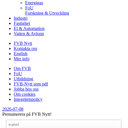
Energigas
FoU
Forskning & Utveckling
Industri
Fastighet
El & Automation
Vatten & Avlopp
FVB Nytt
Kontakta oss
English
Mer info
Om FVB
FoU
Utbildning
FVB-Nytt som pdf
Jobba hos oss
Om cookies
Integritetspolicy
2026-07-08
Prenumerera på FVB Nytt!