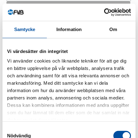
Samtycke
Information
Om
Kategorier
Vi värdesätter din integritet
FVB-Nytt nr 58
FVB-Nytt nr 57
Vi använder cookies och liknande tekniker för att ge dig
FVB-Nytt nr 56
en bättre upplevelse på vår webbplats, analysera trafik
FVB-Nytt nr 55
och användning samt för att visa relevanta annonser och
FVB-Nytt nr 54
FVB-Nytt nr 53
marknadsföring. Med ditt samtycke kan vi dela
FVB-Nytt nr 52
information om hur du använder webbplatsen med våra
FVB-Nytt nr 51
partners inom analys, annonsering och sociala medier.
FVB-Nytt nr 50
FVB-Nytt nr 49
Dessa kan kombinera informationen med andra uppgifter
FVB-Nytt nr 48
som du har lämnat till dem eller som de har samlat in när
FVB-Nytt nr 47
du har använt deras tjänster.
FVB-Nytt nr 46
FVB-Nytt nr 45
Samtyckesval
FVB-Nytt nr 44
Nödvändig
FVB-Nytt nr 43