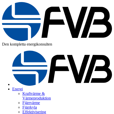
Den kompletta energikonsulten
Energi
Kraftvärme &
Värmeproduktion
Fjärrvärme
Fjärrkyla
Effektivisering