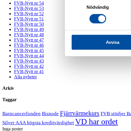
Samtyckesval
FVB-Nytt nr 54
Nödvändig
FVB-Nytt nr 53
FVB-Nytt nr 52
FVB-Nytt nr 51
FVB-Nytt nr 50
FVB-Nytt nr 49
FVB-Nytt nr 48
FVB-Nytt nr 47
Avvisa
FVB-Nytt nr 46
FVB-Nytt nr 45
FVB-Nytt nr 44
FVB-Nytt nr 43
FVB-Nytt nr 42
FVB-Nytt nr 41
Alla nyheter
Arkiv
Taggar
Fjärrvärmekurs
Barncancerfonden
Bisnode
FVB stödjer B
VD har ordet
Silver AAA högsta kreditvärdighet
Inga poster