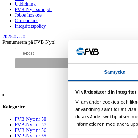
Utbildning
FVB-Nytt som pdf
Jobba hos oss
Om cookies
Integritetspolicy
2026-07-20
Prenumerera på FVB Nytt!
Samtycke
Vi värdesätter din integritet
Vi använder cookies och likna
Kategorier
användning samt för att visa
du använder webbplatsen med
FVB-Nytt nr 58
informationen med andra uppgi
FVB-Nytt nr 57
FVB-Nytt nr 56
FVB-Nytt nr 55