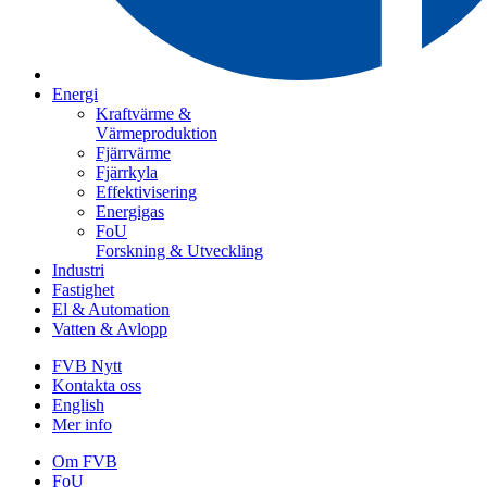
Energi
Kraftvärme &
Värmeproduktion
Fjärrvärme
Fjärrkyla
Effektivisering
Energigas
FoU
Forskning & Utveckling
Industri
Fastighet
El & Automation
Vatten & Avlopp
FVB Nytt
Kontakta oss
English
Mer info
Om FVB
FoU