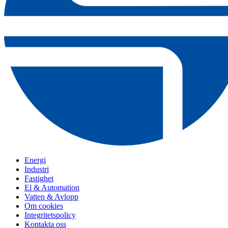
Energi
Industri
Fastighet
El & Automation
Vatten & Avlopp
Om cookies
Integritetspolicy
Kontakta oss