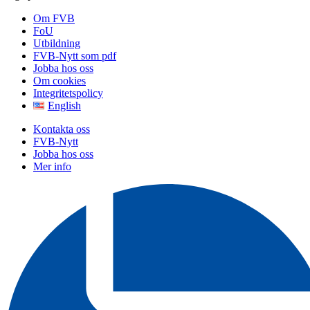
Om FVB
FoU
Utbildning
FVB-Nytt som pdf
Jobba hos oss
Om cookies
Integritetspolicy
English
Kontakta oss
FVB-Nytt
Jobba hos oss
Mer info