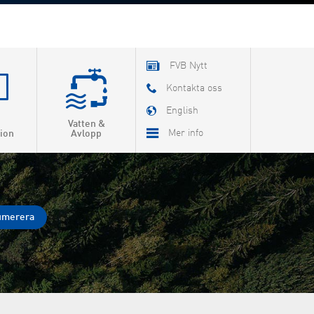
FVB Nytt
Kontakta oss
English
Vatten &
Mer info
ion
Avlopp
Om FVB
FoU
Utbildning
FVB-Nytt som pdf
Jobba hos oss