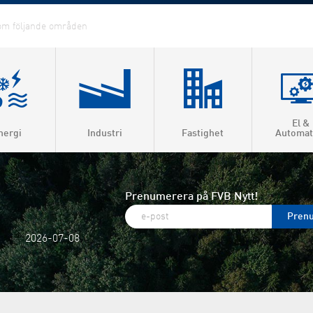
El &
nergi
Industri
Fastighet
Automat
ärme &
roduktion
Prenumerera på FVB Nytt!
ärme
2026-07-08
la
visering
gas