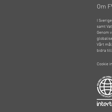
Om F
I Sverig
samt Vat
Genom vå
globalis
Vårt mål
bidra ti
Cookie i