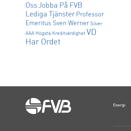
Oss
Jobba På FVB
Lediga Tjänster
Professor
Emeritus Sven Werner
Silver
VD
AAA Högsta Kreditvärdighet
Har Ordet
Energi