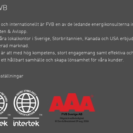
VB
e och internationellt är FVB en av de ledande energikonsulterna 
ten & Avlopp.
ra lokalkontor i Sverige, Storbritannien, Kanada och USA erbju
erad marknad.
 är att med hög kompetens, stort engagemang samt effektiva och
ll ett hållbart samhälle och skapa lönsamhet för våra kunder.
nställningar