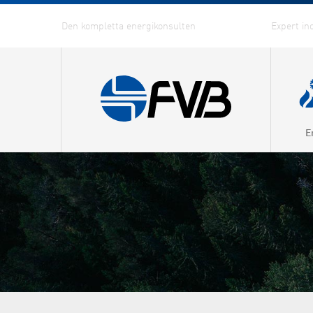
E
Kraftv
Värmep
Fjärrv
Fjärrky
Effekti
Energi