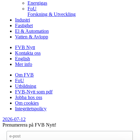
Energigas
FoU
Forskning & Utveckling
Industri
Fastighet
El & Automation
Vatten & Avlopp
FVB Nytt
Kontakta oss
English
Mer info
Om FVB
FoU
Utbildning
FVB-Nytt som pdf
Jobba hos oss
Om cookies
Integritetspolicy
2026-07-12
Prenumerera på FVB Nytt!