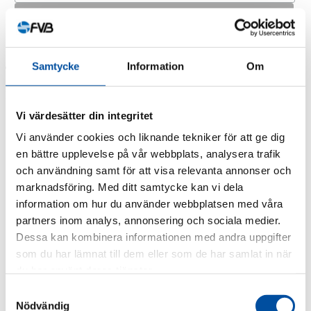
Samtycke
Information
Om
Kategorier
Vi värdesätter din integritet
FVB-Nytt nr 58
FVB-Nytt nr 57
Vi använder cookies och liknande tekniker för att ge dig
FVB-Nytt nr 56
en bättre upplevelse på vår webbplats, analysera trafik
FVB-Nytt nr 55
och användning samt för att visa relevanta annonser och
FVB-Nytt nr 54
FVB-Nytt nr 53
marknadsföring. Med ditt samtycke kan vi dela
FVB-Nytt nr 52
information om hur du använder webbplatsen med våra
FVB-Nytt nr 51
partners inom analys, annonsering och sociala medier.
FVB-Nytt nr 50
FVB-Nytt nr 49
Dessa kan kombinera informationen med andra uppgifter
FVB-Nytt nr 48
som du har lämnat till dem eller som de har samlat in när
FVB-Nytt nr 47
du har använt deras tjänster.
FVB-Nytt nr 46
FVB-Nytt nr 45
Samtyckesval
FVB-Nytt nr 44
Nödvändig
FVB-Nytt nr 43