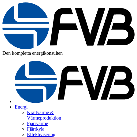
Den kompletta energikonsulten
Energi
Kraftvärme &
Värmeproduktion
Fjärrvärme
Fjärrkyla
Effektivisering