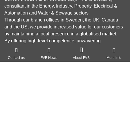
consultant in the Energy, Industry, Property, Electrical &
Automation and Water & Sewage sectors.
Through our branch offices in Sweden, the UK, Canada
and the US, we provide increased value for our customers
by maintaining a local presence in a globalised market.
By offering high-level competence, unwavering
commitment and solutions which are both efficient and
About FVB
green, our goal is to reduce environmental impact,
Contact us
FVB News
About FVB
More info
contribute to a sustainable society and create profitability
Research & Development
for our customers.
Education
About Cookies
Privacy Policy
Svenska