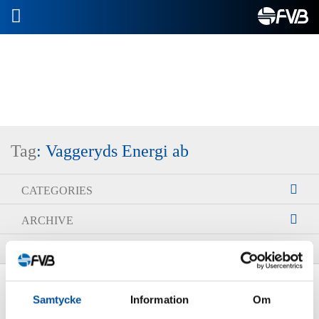
2026-07-10
Tag
: Vaggeryds Energi ab
CATEGORIES
ARCHIVE
TAGS
FVB-NEWS 48
Samtycke
Information
Om
E-commerce grows district