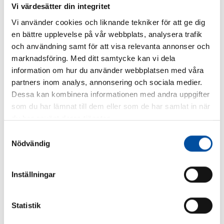
Vi värdesätter din integritet
Vi använder cookies och liknande tekniker för att ge dig
en bättre upplevelse på vår webbplats, analysera trafik
och användning samt för att visa relevanta annonser och
FVB-NEWS 58
marknadsföring. Med ditt samtycke kan vi dela
How to make district cooling profitable – Swedish
information om hur du använder webbplatsen med våra
models are drawing interest
partners inom analys, annonsering och sociala medier.
Dessa kan kombinera informationen med andra uppgifter
2026-06-22
som du har lämnat till dem eller som de har samlat in när
du har använt deras tjänster.
Samtyckesval
Nödvändig
Inställningar
Statistik