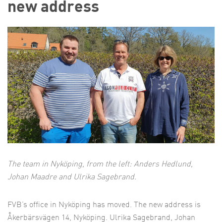
new address
The team in Nyköping, from the left: Anders Hedlund,
Johan Maadre and Ulrika Sagebrand.
FVB’s office in Nyköping has moved. The new address is
Åkerbärsvägen 14, Nyköping. Ulrika Sagebrand, Johan