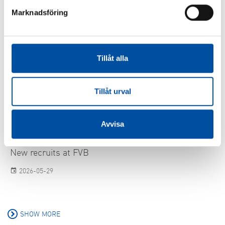
Marknadsföring
FVB-NEWS 58
Tillåt alla
The next boost in profits for energy companies will
come from their customers
2026-06-15
Tillåt urval
Avvisa
FVB-NEWS 58
New recruits at FVB
2026-05-29
SHOW MORE