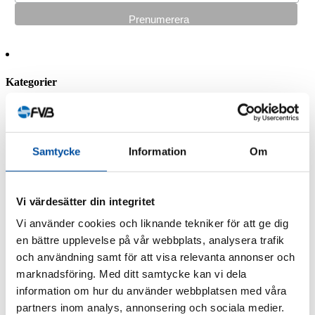
Kategorier
FVB-Nytt nr 58
FVB-Nytt nr 57
FVB-Nytt nr 56
FVB-Nytt nr 55
Samtycke
Information
Om
FVB-Nytt nr 54
FVB-Nytt nr 53
FVB-Nytt nr 52
FVB-Nytt nr 51
Vi värdesätter din integritet
FVB-Nytt nr 50
Vi använder cookies och liknande tekniker för att ge dig
FVB-Nytt nr 49
FVB-Nytt nr 48
en bättre upplevelse på vår webbplats, analysera trafik
FVB-Nytt nr 47
och användning samt för att visa relevanta annonser och
FVB-Nytt nr 46
marknadsföring. Med ditt samtycke kan vi dela
FVB-Nytt nr 45
FVB-Nytt nr 44
information om hur du använder webbplatsen med våra
FVB-Nytt nr 43
partners inom analys, annonsering och sociala medier.
FVB-Nytt nr 42