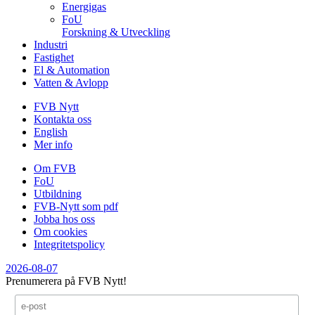
Energigas
FoU
Forskning & Utveckling
Industri
Fastighet
El & Automation
Vatten & Avlopp
FVB Nytt
Kontakta oss
English
Mer info
Om FVB
FoU
Utbildning
FVB-Nytt som pdf
Jobba hos oss
Om cookies
Integritetspolicy
2026-08-07
Prenumerera på FVB Nytt!