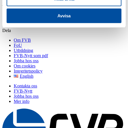
januari 13, 2020
Stefan Ellmin
Avvisa
Dela
Om FVB
FoU
Utbildning
FVB-Nytt som pdf
Jobba hos oss
Om cookies
Integritetspolicy
English
Kontakta oss
FVB-Nytt
Jobba hos oss
Mer info