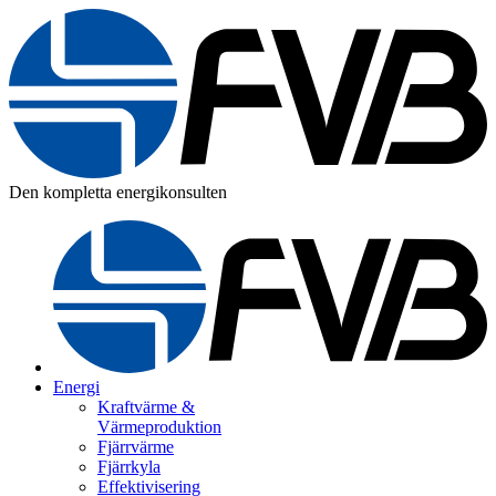
Den kompletta energikonsulten
Energi
Kraftvärme &
Värmeproduktion
Fjärrvärme
Fjärrkyla
Effektivisering