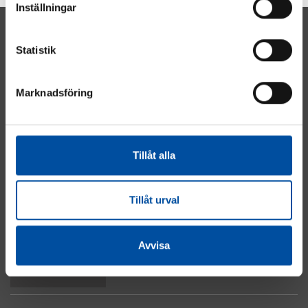
Inställningar
Statistik
Marknadsföring
Energi
Industri
Fastighet
Tillåt alla
El & Automation
Vatten & Avlopp
Om cookies
Tillåt urval
Integritetspolicy
Kontakta oss
Avvisa
Till toppen