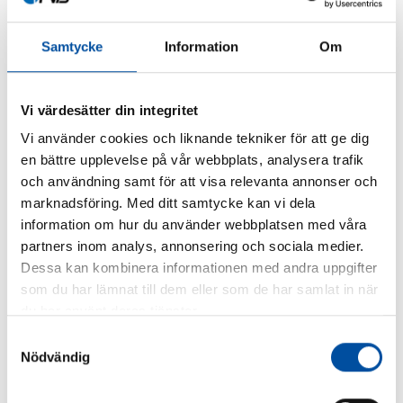
Samtycke
Information
Om
Lennart Pettersson
Vi värdesätter din integritet
DELA
Vi använder cookies och liknande tekniker för att ge dig
en bättre upplevelse på vår webbplats, analysera trafik
och användning samt för att visa relevanta annonser och
marknadsföring. Med ditt samtycke kan vi dela
information om hur du använder webbplatsen med våra
partners inom analys, annonsering och sociala medier.
Dessa kan kombinera informationen med andra uppgifter
som du har lämnat till dem eller som de har samlat in när
du har använt deras tjänster.
Samtyckesval
Nödvändig