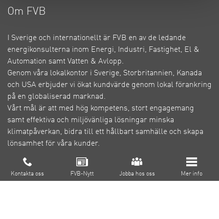
Om FVB
I Sverige och internationellt är FVB en av de ledande
energikonsulterna inom Energi, Industri, Fastighet, El &
Automation samt Vatten & Avlopp.
Genom våra lokalkontor i Sverige, Storbritannien, Kanada
och USA erbjuder vi ökat kundvärde genom lokal förankring
på en globaliserad marknad.
Vårt mål är att med hög kompetens, stort engagemang
samt effektiva och miljövänliga lösningar minska
klimatpåverkan, bidra till ett hållbart samhälle och skapa
lönsamhet för våra kunder.
Om FVB
Cookie inställningar
Kontakta oss
FVB-Nytt
Jobba hos oss
Mer info
FoU
Utbildning