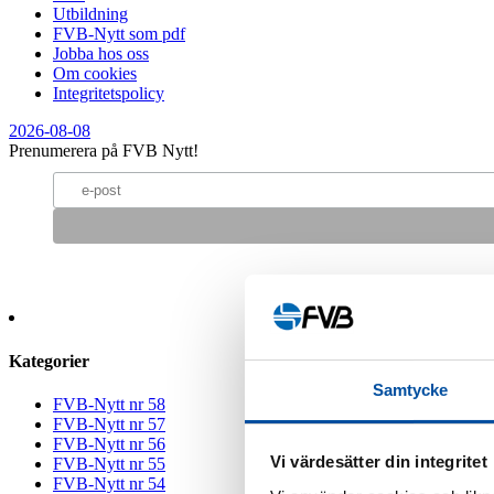
Utbildning
FVB-Nytt som pdf
Jobba hos oss
Om cookies
Integritetspolicy
2026-08-08
Prenumerera på FVB Nytt!
Kategorier
Samtycke
FVB-Nytt nr 58
FVB-Nytt nr 57
FVB-Nytt nr 56
Vi värdesätter din integritet
FVB-Nytt nr 55
FVB-Nytt nr 54