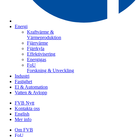
Energi
Kraftvärme &
Värmeproduktion
Fjärrvärme
Fjärrkyla
Effektivisering
Energigas
FoU
Forskning & Utveckling
Industri
Fastighet
El & Automation
Vatten & Avlopp
FVB Nytt
Kontakta oss
English
Mer info
Om FVB
FoU