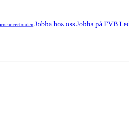
Jobba hos oss
Jobba på FVB
Led
arncancerfonden