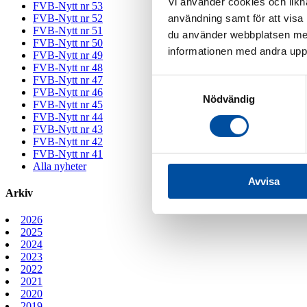
Vi använder cookies och likna
FVB-Nytt nr 53
användning samt för att visa
FVB-Nytt nr 52
FVB-Nytt nr 51
du använder webbplatsen med
FVB-Nytt nr 50
informationen med andra uppgi
FVB-Nytt nr 49
FVB-Nytt nr 48
FVB-Nytt nr 47
Samtyckesval
FVB-Nytt nr 46
Nödvändig
FVB-Nytt nr 45
FVB-Nytt nr 44
FVB-Nytt nr 43
FVB-Nytt nr 42
FVB-Nytt nr 41
Alla nyheter
Avvisa
Arkiv
2026
2025
2024
2023
2022
2021
2020
2019