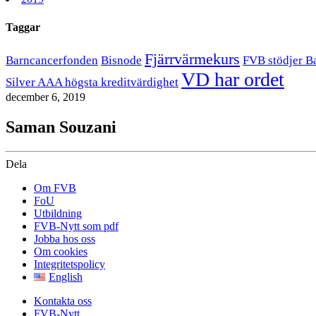
Taggar
Fjärrvärmekurs
Barncancerfonden
Bisnode
FVB stödjer B
VD har ordet
Silver AAA högsta kreditvärdighet
december 6, 2019
Saman Souzani
Dela
Om FVB
FoU
Utbildning
FVB-Nytt som pdf
Jobba hos oss
Om cookies
Integritetspolicy
English
Kontakta oss
FVB-Nytt