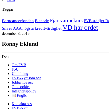
Taggar
Fjärrvärmekurs
Barncancerfonden
Bisnode
FVB stödjer B
VD har ordet
Silver AAA högsta kreditvärdighet
december 3, 2019
Ronny Eklund
Dela
Om FVB
FoU
Utbildning
FVB-Nytt som pdf
Jobba hos oss
Om cookies
Integritetspolicy
English
Kontakta oss
FVB-Nytt