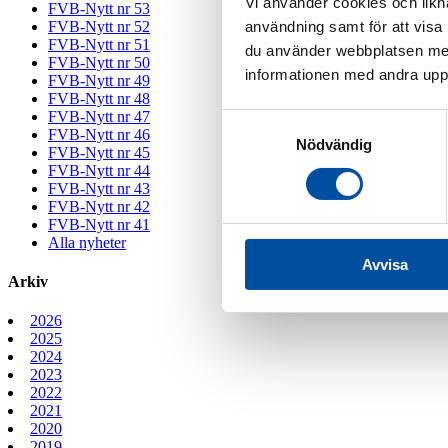
Vi använder cookies och likna
FVB-Nytt nr 53
användning samt för att visa
FVB-Nytt nr 52
FVB-Nytt nr 51
du använder webbplatsen med
FVB-Nytt nr 50
informationen med andra uppgi
FVB-Nytt nr 49
FVB-Nytt nr 48
FVB-Nytt nr 47
Samtyckesval
FVB-Nytt nr 46
Nödvändig
FVB-Nytt nr 45
FVB-Nytt nr 44
FVB-Nytt nr 43
FVB-Nytt nr 42
FVB-Nytt nr 41
Alla nyheter
Avvisa
Arkiv
2026
2025
2024
2023
2022
2021
2020
2019