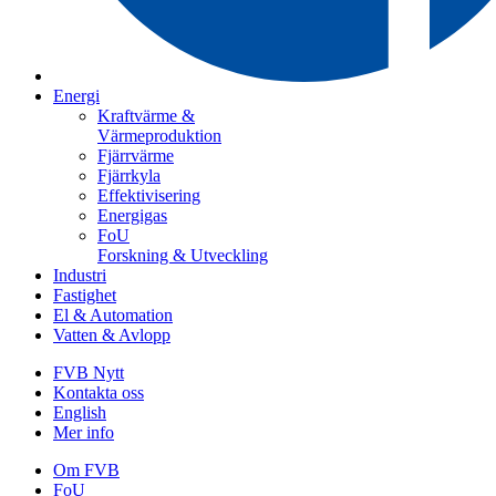
Energi
Kraftvärme &
Värmeproduktion
Fjärrvärme
Fjärrkyla
Effektivisering
Energigas
FoU
Forskning & Utveckling
Industri
Fastighet
El & Automation
Vatten & Avlopp
FVB Nytt
Kontakta oss
English
Mer info
Om FVB
FoU