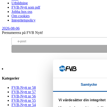
Utbildning
FVB-Nytt som pdf
Jobba hos oss
Om cookies
Integritetspolicy
2026-08-06
Prenumerera på FVB Nytt!
Kategorier
Samtycke
FVB-Nytt nr 58
FVB-Nytt nr 57
FVB-Nytt nr 56
Vi värdesätter din integritet
FVB-Nytt nr 55
FVB-Nytt nr 54