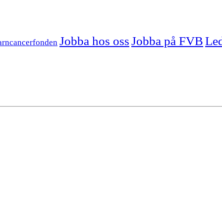
Jobba hos oss
Jobba på FVB
Led
arncancerfonden