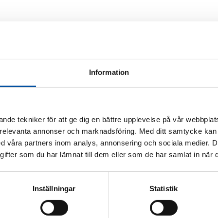
Information
nde tekniker för att ge dig en bättre upplevelse på vår webbplats
 relevanta annonser och marknadsföring. Med ditt samtycke kan 
 våra partners inom analys, annonsering och sociala medier. 
fter som du har lämnat till dem eller som de har samlat in när d
 in the future
District heating today
Energy experts
Ener
rner
Inställningar
Statistik