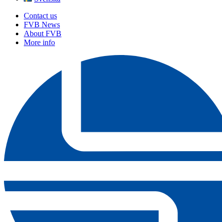
Contact us
FVB News
About FVB
More info