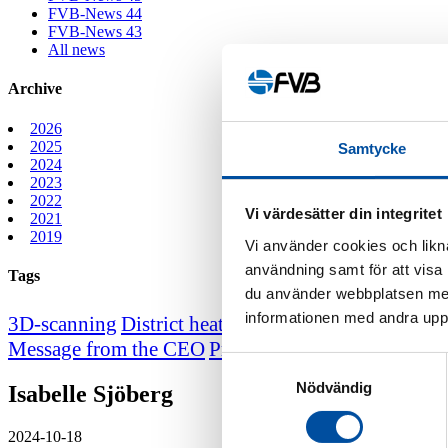
FVB-News 44
FVB-News 43
All news
Archive
2026
2025
Samtycke
2024
2023
2022
Vi värdesätter din integritet
2021
2019
Vi använder cookies och likna
användning samt för att visa
Tags
du använder webbplatsen med
informationen med andra uppgi
3D-scanning
District heating course
District heating
Message from the CEO
Professor emeritus Sven We
Samtyckesval
Nödvändig
Isabelle Sjöberg
2024-10-18