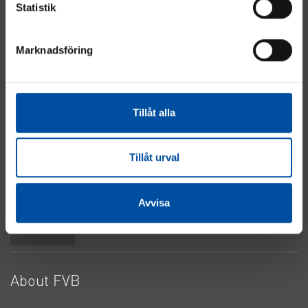
Statistik
Marknadsföring
Energy
Industry
Real Estate
Tillåt alla
Electrical & Automation
Water & Sewage
About Cookies
Tillåt urval
Privacy Policy
Contact Us
Avvisa
Top
About FVB