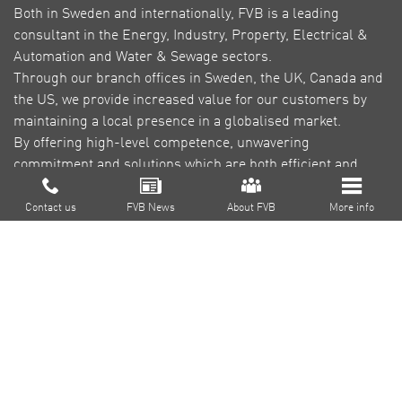
Both in Sweden and internationally, FVB is a leading
consultant in the Energy, Industry, Property, Electrical &
Automation and Water & Sewage sectors.
Through our branch offices in Sweden, the UK, Canada and
the US, we provide increased value for our customers by
maintaining a local presence in a globalised market.
By offering high-level competence, unwavering
commitment and solutions which are both efficient and
green, our goal is to reduce environmental impact,
About FVB
contribute to a sustainable society and create profitability
Contact us
FVB News
About FVB
More info
for our customers.
Research & Development
Education
About Cookies
Privacy Policy