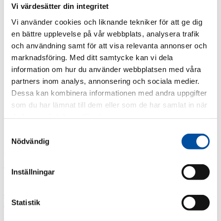
Vi värdesätter din integritet
FVB-News 56
FVB-News 55
Vi använder cookies och liknande tekniker för att ge dig
FVB-News 54
en bättre upplevelse på vår webbplats, analysera trafik
FVB-News 53
FVB-News 52
och användning samt för att visa relevanta annonser och
FVB-News 51
marknadsföring. Med ditt samtycke kan vi dela
FVB-News 50
information om hur du använder webbplatsen med våra
FVB-News 49
FVB-News 48
partners inom analys, annonsering och sociala medier.
FVB-News 47
Dessa kan kombinera informationen med andra uppgifter
FVB-News 46
som du har lämnat till dem eller som de har samlat in när
FVB-News 45
FVB-News 44
du har använt deras tjänster.
FVB-News 43
All news
Samtyckesval
Nödvändig
Archive
Tags
Inställningar
3D-scanning
District heating course
District
heating in the future
District heating today
Energy
Statistik
HR
experts
Energy Surveys
Lagen 2014:266 om