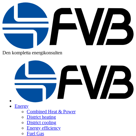
Den kompletta energikonsulten
Energy
Combined Heat & Power
District heating
District cooling
Energy efficiency
Fuel Gas