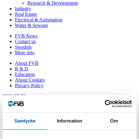
Research & Development
Industry
Real Estate
Electrical & Automation
Water & Sewage
FVB News
Contact us
Swedish
More info
About FVB
R & D
Education
About Cookies
Privacy Policy
2026-07-09
Categories
Samtycke
Information
Om
FVB-News 58
FVB-News 57