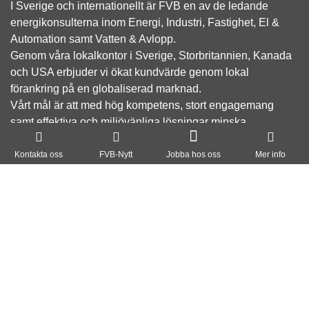
I Sverige och internationellt är FVB en av de ledande
energikonsulterna inom Energi, Industri, Fastighet, El &
Automation samt Vatten & Avlopp.
Genom våra lokalkontor i Sverige, Storbritannien, Kanada
och USA erbjuder vi ökat kundvärde genom lokal
förankring på en globaliserad marknad.
Vårt mål är att med hög kompetens, stort engagemang
samt effektiva och miljövänliga lösningar minska
klimatpåverkan, bidra till ett hållbart samhälle och skapa
Om FVB
lönsamhet för våra kunder.
Kontakta oss
FVB-Nytt
Jobba hos oss
Mer info
FoU
Cookie inställningar
Utbildning
FVB-Nytt som pdf
Jobba hos oss