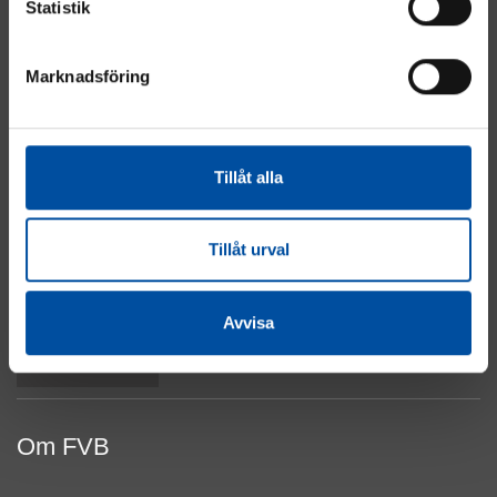
Statistik
Marknadsföring
Energi
Industri
Fastighet
Tillåt alla
El & Automation
Vatten & Avlopp
Om cookies
Tillåt urval
Integritetspolicy
Kontakta oss
Avvisa
Till toppen
Om FVB