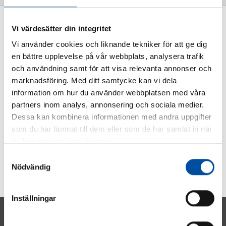
Vi värdesätter din integritet
Inga poster
Vi använder cookies och liknande tekniker för att ge dig
en bättre upplevelse på vår webbplats, analysera trafik
och användning samt för att visa relevanta annonser och
marknadsföring. Med ditt samtycke kan vi dela
information om hur du använder webbplatsen med våra
partners inom analys, annonsering och sociala medier.
Dessa kan kombinera informationen med andra uppgifter
som du har lämnat till dem eller som de har samlat in när
du har använt deras tjänster.
Samtyckesval
Nödvändig
Inställningar