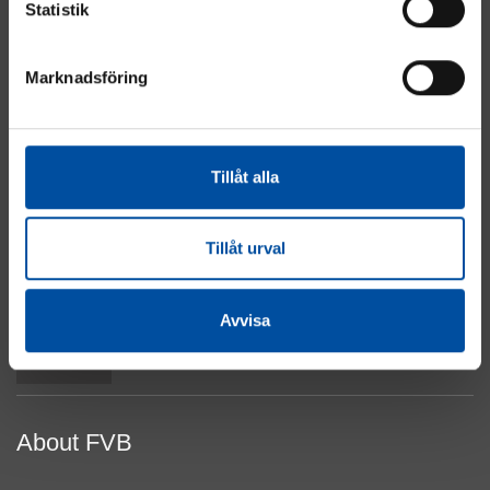
Statistik
Marknadsföring
Energy
Industry
Real Estate
Tillåt alla
Electrical & Automation
Water & Sewage
About Cookies
Tillåt urval
Privacy Policy
Contact Us
Avvisa
Top
About FVB