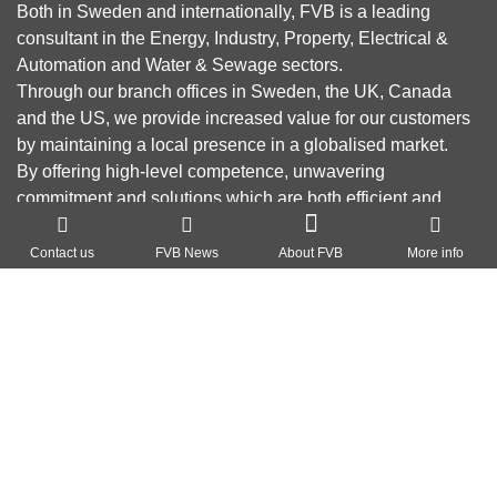
Both in Sweden and internationally, FVB is a leading
consultant in the Energy, Industry, Property, Electrical &
Automation and Water & Sewage sectors.
Through our branch offices in Sweden, the UK, Canada
and the US, we provide increased value for our customers
by maintaining a local presence in a globalised market.
By offering high-level competence, unwavering
commitment and solutions which are both efficient and
green, our goal is to reduce environmental impact,
About FVB
contribute to a sustainable society and create profitability
Contact us
FVB News
About FVB
More info
for our customers.
Research & Development
Education
About Cookies
Privacy Policy