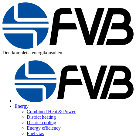
Den kompletta energikonsulten
Energy
Combined Heat & Power
District heating
District cooling
Energy efficiency
Fuel Gas