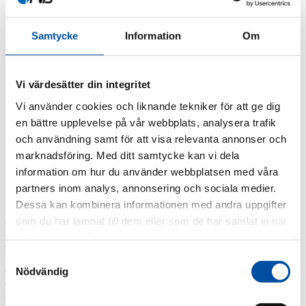
FVB-News 55
FVB-News 54
FVB-News 53
Samtycke
Information
Om
FVB-News 52
FVB-News 51
FVB-News 50
FVB-News 49
Vi värdesätter din integritet
FVB-News 48
Vi använder cookies och liknande tekniker för att ge dig
FVB-News 47
FVB-News 46
en bättre upplevelse på vår webbplats, analysera trafik
FVB-News 45
och användning samt för att visa relevanta annonser och
FVB-News 44
marknadsföring. Med ditt samtycke kan vi dela
FVB-News 43
All news
information om hur du använder webbplatsen med våra
partners inom analys, annonsering och sociala medier.
Archive
Dessa kan kombinera informationen med andra uppgifter
som du har lämnat till dem eller som de har samlat in när
2026
2025
du har använt deras tjänster.
2024
Samtyckesval
2023
2022
Nödvändig
2021
2019