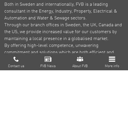
Both in Sweden and internationally, FVB is a leading
consultant in the Energy, Industry, Property, Electrical &
Automation and Water & Sewage sectors.
Through our branch offices in Sweden, the UK, Canada and
the US, we provide increased value for our customers by
maintaining a local presence in a globalised market.
By offering high-level competence, unwavering
commitment and solutions which are both efficient and
green, our goal is to reduce environmental impact,
About FVB
contribute to a sustainable society and create profitability
Contact us
FVB News
About FVB
More info
for our customers.
Research & Development
Education
About Cookies
Privacy Policy