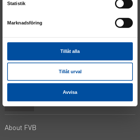
Statistik
Marknadsföring
Energy
Industry
Real Estate
Tillåt alla
Electrical & Automation
Water & Sewage
About Cookies
Tillåt urval
Privacy Policy
Contact Us
Avvisa
Top
About FVB